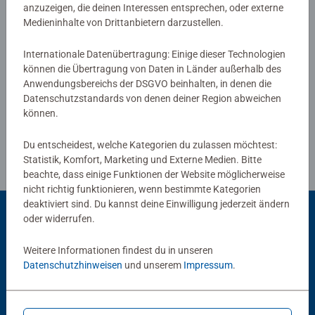
anzuzeigen, die deinen Interessen entsprechen, oder externe
Kleinen begeistern.
Medieninhalte von Drittanbietern darzustellen.
Übrigens, falls ihr Kind auch gerne alles mit dem Mund
Verfasse eine Bewertung
Internationale Datenübertragung: Einige dieser Technologien
erforscht: Die Unbedenklichkeit aller verwendeten
können die Übertragung von Daten in Länder außerhalb des
Materialien wurde von einem unabhängigen Institut
Anwendungsbereichs der DSGVO beinhalten, in denen die
Richtlinien für Bewertungen
bestätigt. Seit mehr als 100 Jahren entwickeln wir
Datenschutzstandards von denen deiner Region abweichen
Puzzles, wie Kinder sie lieben: altersgerecht in Motiv,
können.
Teilezahl und -größe.
Du entscheidest, welche Kategorien du zulassen möchtest:
Statistik, Komfort, Marketing und Externe Medien. Bitte
beachte, dass einige Funktionen der Website möglicherweise
nicht richtig funktionieren, wenn bestimmte Kategorien
deaktiviert sind. Du kannst deine Einwilligung jederzeit ändern
oder widerrufen.
Beliebte Auswahl
Weitere Informationen findest du in unseren
Datenschutzhinweisen
und unserem
Impressum
.
Andere Kunden mögen auch