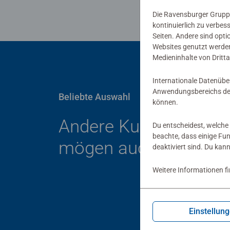
Die Ravensburger Gruppe
kontinuierlich zu verbes
Seiten. Andere sind opti
Websites genutzt werden
Medieninhalte von Dritta
Internationale Datenübe
Anwendungsbereichs der
Beliebte Auswahl
können.
Andere Kunden
Du entscheidest, welche 
beachte, dass einige Fu
mögen auch
deaktiviert sind. Du kan
Weitere Informationen f
Einstellun
Kind
Der