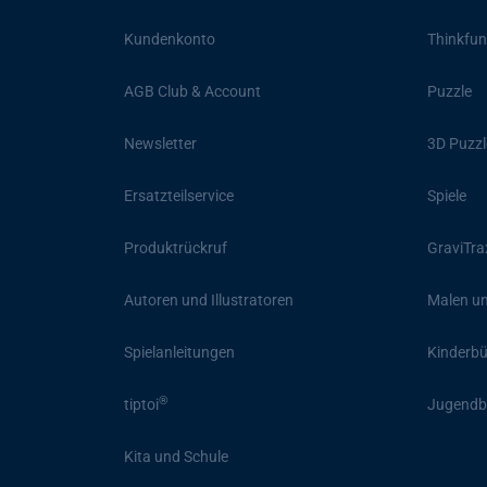
Kundenkonto
Thinkfun
AGB Club & Account
Puzzle
Newsletter
3D Puzzl
Ersatzteilservice
Spiele
Produktrückruf
GraviTra
Autoren und Illustratoren
Malen un
Spielanleitungen
Kinderb
®
tiptoi
Jugendb
Kita und Schule