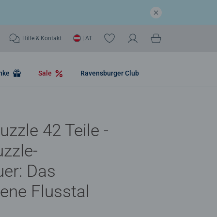
Hilfe & Kontakt
| AT
nke
Sale
Ravensburger Club
uzzle 42 Teile -
zzle-
er: Das
ene Flusstal