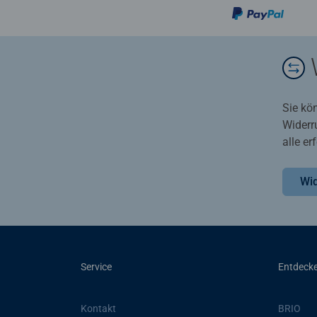
Sie kö
Widerr
alle e
Wid
Service
Entdeck
Kontakt
BRIO