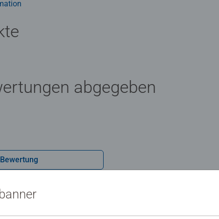
mation
kte
wertungen abgegeben
 Bewertung
sbanner