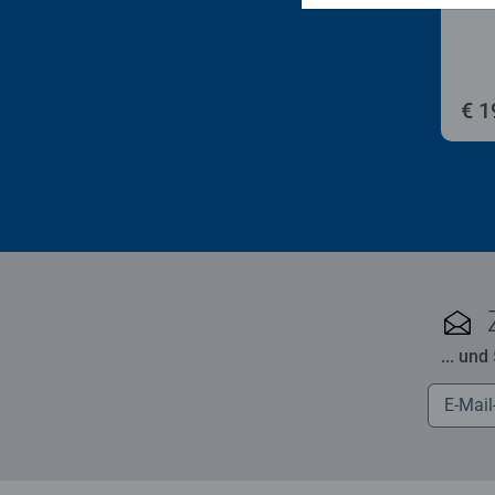
€ 1
... und