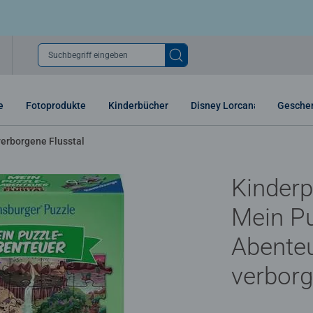
Suchbegriff eingeben
e
Fotoprodukte
Kinderbücher
Disney Lorcana
Gesche
verborgene Flusstal
Kinderp
Mein Pu
Abenteu
verborg