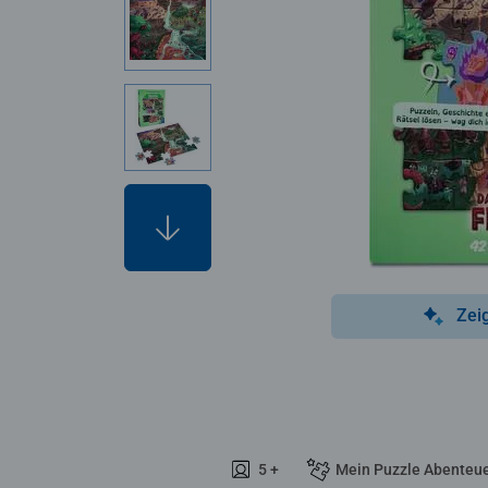
Zei
5 +
Mein Puzzle Abenteu