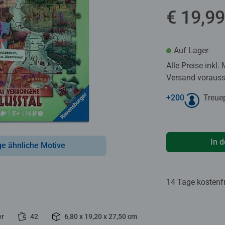
€ 19,99
Auf Lager
Alle Preise inkl.
Versand voraussi
+
200
Treue
In 
ge ähnliche Motive
14 Tage kostenf
er
42
6,80 x 19,20 x 27,50 cm