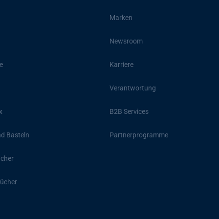
Marken
Newsroom
e
Karriere
Verantwortung
x
B2B Services
d Basteln
Partnerprogramme
ücher
ücher