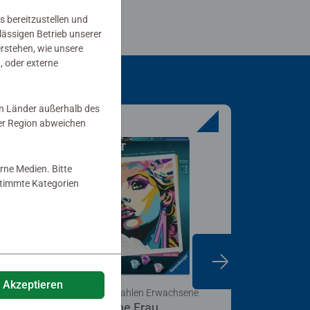
s bereitzustellen und
rlässigen Betrieb unserer
erstehen, wie unsere
, oder externe
in Länder außerhalb des
er Region abweichen
rne Medien. Bitte
estimmte Kategorien
e Akzeptieren
Malen nach Zahlen Erwachsene
Malen nach
Farbenfrohe Frau
Einhorn 