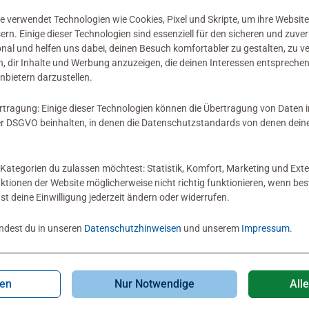
 verwendet Technologien wie Cookies, Pixel und Skripte, um ihre Website
sern. Einige dieser Technologien sind essenziell für den sicheren und zuve
onal und helfen uns dabei, deinen Besuch komfortabler zu gestalten, zu v
, dir Inhalte und Werbung anzuzeigen, die deinen Interessen entsprechen
nbietern darzustellen.
rtragung: Einige dieser Technologien können die Übertragung von Daten 
 DSGVO beinhalten, in denen die Datenschutzstandards von denen dein
Kategorien du zulassen möchtest: Statistik, Komfort, Marketing und Exte
nktionen der Website möglicherweise nicht richtig funktionieren, wenn b
nst deine Einwilligung jederzeit ändern oder widerrufen.
indest du in unseren
Datenschutzhinweisen
und unserem
Impressum
.
gen
Nur Notwendige
All
erpuzzle
Kinderpuzzle
 Eierdieb
Phobos