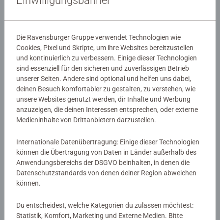
Einwilligungsbanner
perfekte Geschenkidee für jeden Bluey-Fan! Mit deinen
Lieblingscharakteren Bluey, Bingo, Bandit, Chilli und
Details
Socks!
Die Ravensburger Gruppe verwendet Technologien wie
Cookies, Pixel und Skripte, um ihre Websites bereitzustellen
Artikelnummer:
05222
Unsere 4 x 42 Kinderpuzzle sind aus hochwertigen
und kontinuierlich zu verbessern. Einige dieser Technologien
EAN:
4005556052226
Materialien gefertigt und messen 36 x 26 cm, wenn sie
sind essenziell für den sicheren und zuverlässigen Betrieb
fertig sind. Tolle Puzzles für Kinder ab 4 Jahren. Erfüllt
unserer Seiten. Andere sind optional und helfen uns dabei,
Warnhinweise und Herstellerinformation
alle erforderlichen britischen und EU-Prüfnormen.
deinen Besuch komfortabler zu gestalten, zu verstehen, wie
unsere Websites genutzt werden, dir Inhalte und Werbung
Ähnliche Produkte
anzuzeigen, die deinen Interessen entsprechen, oder externe
Weltweit meistverkaufte Puzzlemarke - Mit über 1
Medieninhalte von Drittanbietern darzustellen.
Milliarde verkaufter Puzzles sind unsere Kinderpuzzles
ideale Geschenke für Jungen und tolle Geschenke für
Internationale Datenübertragung: Einige dieser Technologien
Mädchen. Perfektes Spielzeug für Ihr Kind - Puzzles für
können die Übertragung von Daten in Länder außerhalb des
Kleinkinder und Kinder jeden Alters unterstützen die
Noch keine Bewertungen
Anwendungsbereichs der DSGVO beinhalten, in denen die
Entwicklung des Kindes beim Spielen und fördern
Datenschutzstandards von denen deiner Region abweichen
abgegeben
Fähigkeiten wie Konzentration und Kreativität.
können.
#Positivelypuzzling - Vom gemeinsamen Spaß mit der
0/0
Du entscheidest, welche Kategorien du zulassen möchtest:
Familie bis hin zu langfristigen gesundheitlichen Vorteilen
Statistik, Komfort, Marketing und Externe Medien. Bitte
und achtsamen Momenten im Alltag - es gibt so viele