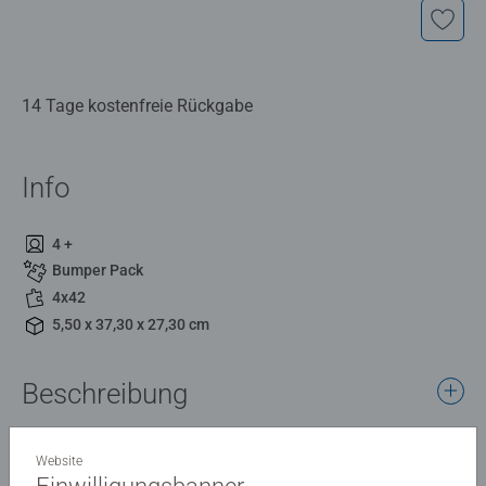
14 Tage kostenfreie Rückgabe
Info
4 +
Bumper Pack
4x42
5,50 x 37,30 x 27,30 cm
Beschreibung
Schließe dich Bluey und seinen Freunden an und
Website
vervollständige 4 fabelhafte Puzzles mit 42 Teilen. Eine