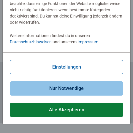
beachte, dass einige Funktionen der Website möglicherweise
positive Aspekte des einfachen Puzzlespiels! Sie sind ein
nicht richtig funktionieren, wenn bestimmte Kategorien
großartiges Geburtstagsgeschenk oder ein tolles
Verfasse eine Bewertung
deaktiviert sind. Du kannst deine Einwilligung jederzeit ändern
Weihnachtsgeschenk
oder widerrufen.
Richtlinien für Bewertungen
Weitere Informationen findest du in unseren
Datenschutzhinweisen
und unserem
Impressum
.
Einstellungen
Zum Newsletter anmelden
Nur Notwendige
... und 5 € Gutschein sichern!
Alle Akzeptieren