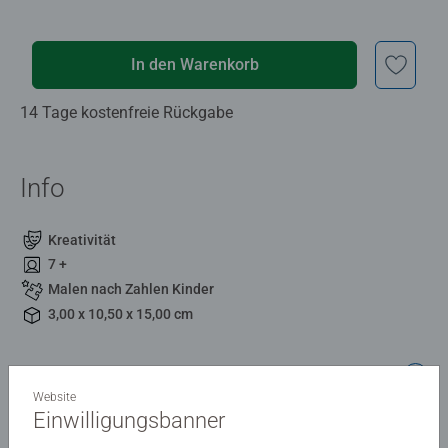
In den Warenkorb
14 Tage kostenfreie Rückgabe
Info
Kreativität
7 +
Malen nach Zahlen Kinder
3,00 x 10,50 x 15,00 cm
Beschreibung
Website
Einwilligungsbanner
Farbige Motivlinien: Größerer Malspaß & ein schöneres