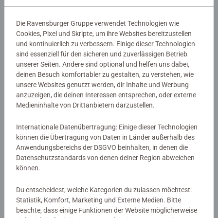
Ergebnis!
Dank der farbigen Motivlinien, können die Kinder das
Die Ravensburger Gruppe verwendet Technologien wie
ganze Motiv Süßer Elefant und die Farben schneller
Details
Cookies, Pixel und Skripte, um ihre Websites bereitzustellen
erkennen. Der Pinsel hat eine gute Führung und so
und kontinuierlich zu verbessern. Einige dieser Technologien
entsteht ein perfektes Bild.
sind essenziell für den sicheren und zuverlässigen Betrieb
Artikelnummer:
12023102
Die schönen Motive zum Ausmalen sind eine tolle
unserer Seiten. Andere sind optional und helfen uns dabei,
EAN:
4005555231028
Geschenkidee für Kinder ab 7 Jahren und eine schöne
deinen Besuch komfortabler zu gestalten, zu verstehen, wie
Dekoration. In diesem Malset sind bereits 6 fertig
unsere Websites genutzt werden, dir Inhalte und Werbung
Warnhinweise und Herstellerinformation
anzuzeigen, die deinen Interessen entsprechen, oder externe
gemischte Acrylfarben enthalten. Verpackungsdesign
Medieninhalte von Drittanbietern darzustellen.
kann abweichen.
Ähnliche Produkte
Internationale Datenübertragung: Einige dieser Technologien
Mit Malen nach Zahlen von Ravensburger lernen die
können die Übertragung von Daten in Länder außerhalb des
Kinder Flächen sorgfältig auszumalen, ihr Maltalent zu
Anwendungsbereichs der DSGVO beinhalten, in denen die
verbessern sowie feinmotorische Fähigkeiten zu
Datenschutzstandards von denen deiner Region abweichen
entwickeln. Am Ende stehen Freude, Stolz und ein
Noch keine Bewertungen
können.
Erfolgserlebnis, das die Lust am Weitermalen weckt.
abgegeben
Die Motive sind altersgerecht in drei Schwierigkeitsstufen
Du entscheidest, welche Kategorien du zulassen möchtest:
Statistik, Komfort, Marketing und Externe Medien. Bitte
umgesetzt: von einfachen Bildern mit wenigen, großen
0/0
beachte, dass einige Funktionen der Website möglicherweise
Malflächen bis hin zu Bildern mit vielen, kleinen