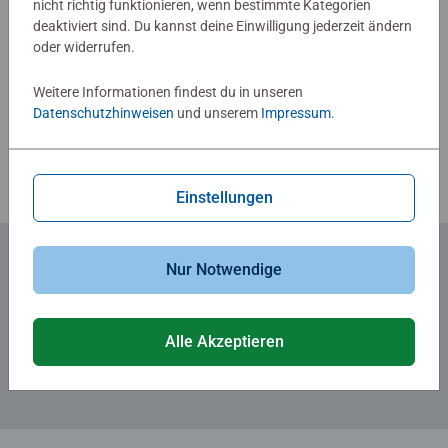
nicht richtig funktionieren, wenn bestimmte Kategorien
Malflächen für Fortgeschrittene.
deaktiviert sind. Du kannst deine Einwilligung jederzeit ändern
Jedes Malset enthält alles, was Künstler zum Malen
oder widerrufen.
brauchen und es ist kein Mischen der Farben notwendig.
Verfasse eine Bewertung
Das Ravensburger Malen nach Zahlen Programm bietet
Weitere Informationen findest du in unseren
eine große Motivauswahl für Kinder und Erwachsene.
Datenschutzhinweisen
und unserem
Impressum
.
Richtlinien für Bewertungen
Einstellungen
Nur Notwendige
Zum Newsletter anmelden
... und 5 € Gutschein sichern!
Alle Akzeptieren