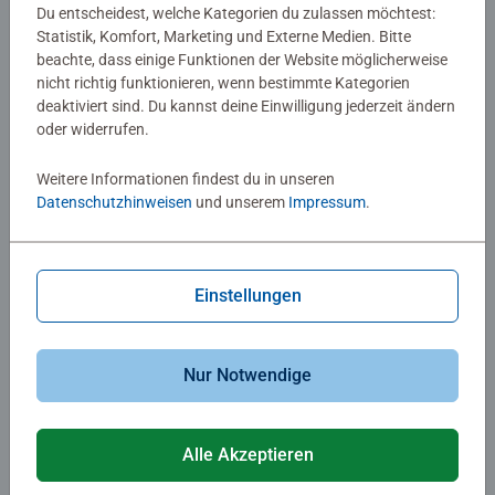
Du entscheidest, welche Kategorien du zulassen möchtest:
Statistik, Komfort, Marketing und Externe Medien. Bitte
beachte, dass einige Funktionen der Website möglicherweise
Malen nach Zahlen Kinder
Malen nach Zahlen Kinder
nicht richtig funktionieren, wenn bestimmte Kategorien
Kleine Robbe
Welt der Delfine
deaktiviert sind. Du kannst deine Einwilligung jederzeit ändern
Durchschnittliche Bewertung 5,0 von 5 
oder widerrufen.
Weitere Informationen findest du in unseren
€ 8,99
€ 22,99
Datenschutzhinweisen
und unserem
Impressum
.
Ähnliche Motive
Ähnliche Motive
Einstellungen
Nur Notwendige
Malen nach Zahlen Kinder
Malen nach Zahlen Kinder
Alle Akzeptieren
Katzenträume
Niedliche Faultiere