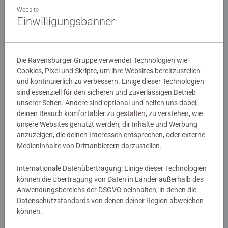
Website
Einwilligungsbanner
Die Ravensburger Gruppe verwendet Technologien wie
Cookies, Pixel und Skripte, um ihre Websites bereitzustellen
und kontinuierlich zu verbessern. Einige dieser Technologien
sind essenziell für den sicheren und zuverlässigen Betrieb
Malen nach Zahlen Kinder
Malen nach Zahlen Kinder
unserer Seiten. Andere sind optional und helfen uns dabei,
Bezaubernde Meerjungfrauen
Bunte Einhornwelt
deinen Besuch komfortabler zu gestalten, zu verstehen, wie
Durchschnittliche Bewertung 5,0 von 5 
unsere Websites genutzt werden, dir Inhalte und Werbung
anzuzeigen, die deinen Interessen entsprechen, oder externe
Medieninhalte von Drittanbietern darzustellen.
€ 14,99
€ 14,99
Ähnliche Motive
Ähnliche Motive
Internationale Datenübertragung: Einige dieser Technologien
können die Übertragung von Daten in Länder außerhalb des
Anwendungsbereichs der DSGVO beinhalten, in denen die
Datenschutzstandards von denen deiner Region abweichen
können.