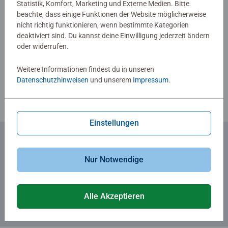
beinhaltet alles, was kleine Künstler zum Malen
Statistik, Komfort, Marketing und Externe Medien. Bitte
beachte, dass einige Funktionen der Website möglicherweise
benötigen, und es müssen keine Farben gemischt werden.
nicht richtig funktionieren, wenn bestimmte Kategorien
Das Ravensburger Malen nach Zahlen-Programm bietet
deaktiviert sind. Du kannst deine Einwilligung jederzeit ändern
eine große Auswahl an Motiven für Kinder und
Verfasse eine Bewertung
oder widerrufen.
Erwachsene.
Weitere Informationen findest du in unseren
Richtlinien für Bewertungen
Datenschutzhinweisen
und unserem
Impressum
.
Einstellungen
Zum Newsletter anmelden
Nur Notwendige
... und 5 € Gutschein sichern!
Alle Akzeptieren