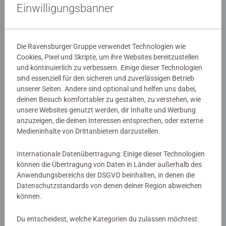
Einwilligungsbanner
farbigen Motivlinien können Kinder ganz einfach das
gesamte Motiv ausmalen. Die passenden, selbst
gegossenen 2D-Gips-Elemente können ebenfalls bemalt
Details
Die Ravensburger Gruppe verwendet Technologien wie
und auf das Motiv geklebt werden. Das 2-IN-1-Set ist eine
Cookies, Pixel und Skripte, um ihre Websites bereitzustellen
tolle Geschenkidee für Kinder ab 9 und eine schöne
und kontinuierlich zu verbessern. Einige dieser Technologien
Artikelnummer:
12023069
Dekoration für jedes Kinderzimmer. Dieses Malset enthält
sind essenziell für den sicheren und zuverlässigen Betrieb
EAN:
4005555230694
12 fertig gemischte Acrylfarben und Gips zum
unserer Seiten. Andere sind optional und helfen uns dabei,
Anmischen.
deinen Besuch komfortabler zu gestalten, zu verstehen, wie
Warnhinweise und Herstellerinformation
unsere Websites genutzt werden, dir Inhalte und Werbung
Mit Malen nach Zahlen und Gipsabdrücken von
anzuzeigen, die deinen Interessen entsprechen, oder externe
Ähnliche Produkte
Medieninhalte von Drittanbietern darzustellen.
Ravensburger lernen Kinder sorgfältig zu malen,
verbessern ihre Mal- und Bastelfähigkeiten und
Internationale Datenübertragung: Einige dieser Technologien
entwickeln ihre Feinmotorik. Das Ergebnis sind Freude,
können die Übertragung von Daten in Länder außerhalb des
Stolz und ein Erfolgserlebnis, das zum Weitermalen
Anwendungsbereichs der DSGVO beinhalten, in denen die
motiviert. Die Motive sind altersgerecht und in drei
Noch keine Bewertungen
Datenschutzstandards von denen deiner Region abweichen
Schwierigkeitslevels erhältlich: von einfachen Bildern mit
abgegeben
können.
wenigen großen Flächen bis hin zu Bildern mit vielen
kleinen Flächen für fortgeschrittene Maler. Jedes Malset
Du entscheidest, welche Kategorien du zulassen möchtest:
0/0