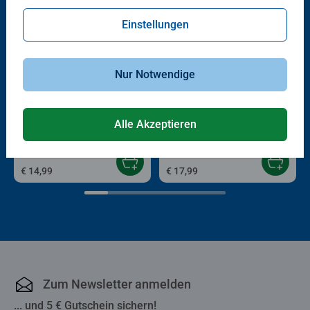
Einstellungen
Nur Notwendige
3D Puzzle Organizer & Co
Malen nach Zahlen Kinder
Utensilo Pferde
Pfotenbande
Alle Akzeptieren
Durchschnittliche Bewertung 4,8 von 5 Sternen.
€ 14,99
€ 17,99
Zum Newsletter anmelden
... und 5 € Gutschein sichern!