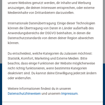
Malflächen für Fortgeschrittene.
unsere Websites genutzt werden, dir Inhalte und Werbung
anzuzeigen, die deinen Interessen entsprechen, oder externe
Jedes Malset enthält alles, was Künstler zum Malen
Medieninhalte von Drittanbietern darzustellen.
brauchen und es ist kein Mischen der Farben notwendig.
Verfasse eine Bewertung
Das Ravensburger Malen nach Zahlen Programm bietet
Internationale Datenübertragung: Einige dieser Technologien
eine große Motivauswahl für Kinder und Erwachsene.
können die Übertragung von Daten in Länder außerhalb des
Richtlinien für Bewertungen
Anwendungsbereichs der DSGVO beinhalten, in denen die
Datenschutzstandards von denen deiner Region abweichen
können.
Du entscheidest, welche Kategorien du zulassen möchtest:
Statistik, Komfort, Marketing und Externe Medien. Bitte
beachte, dass einige Funktionen der Website möglicherweise
nicht richtig funktionieren, wenn bestimmte Kategorien
deaktiviert sind. Du kannst deine Einwilligung jederzeit ändern
oder widerrufen.
Beliebte Auswahl
Weitere Informationen findest du in unseren
Andere Kunden mögen auch
Datenschutzhinweisen
und unserem
Impressum
.