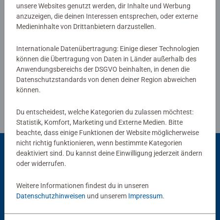
Das Ravensburger Malen nach Zahlen Programm bietet
unsere Websites genutzt werden, dir Inhalte und Werbung
anzuzeigen, die deinen Interessen entsprechen, oder externe
eine große Motivauswahl für Kinder und Erwachsene.
Medieninhalte von Drittanbietern darzustellen.
Verfasse eine Bewertung
Internationale Datenübertragung: Einige dieser Technologien
können die Übertragung von Daten in Länder außerhalb des
Richtlinien für Bewertungen
Anwendungsbereichs der DSGVO beinhalten, in denen die
Datenschutzstandards von denen deiner Region abweichen
können.
Du entscheidest, welche Kategorien du zulassen möchtest:
Statistik, Komfort, Marketing und Externe Medien. Bitte
beachte, dass einige Funktionen der Website möglicherweise
nicht richtig funktionieren, wenn bestimmte Kategorien
deaktiviert sind. Du kannst deine Einwilligung jederzeit ändern
oder widerrufen.
Beliebte Auswahl
Weitere Informationen findest du in unseren
Andere Kunden mögen auch
Datenschutzhinweisen
und unserem
Impressum
.