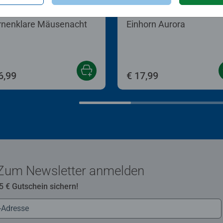
n nach Zahlen Kinder
Malen nach Zahlen Kinder
rnenklare Mäusenacht
Einhorn Aurora
6,99
€ 17,99
Zum Newsletter anmelden
 5 € Gutschein sichern!