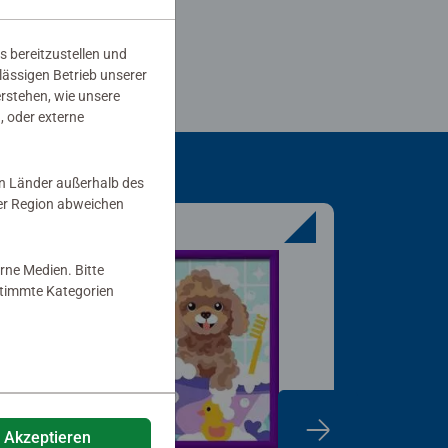
s bereitzustellen und
rlässigen Betrieb unserer
erstehen, wie unsere
, oder externe
in Länder außerhalb des
er Region abweichen
rne Medien. Bitte
estimmte Kategorien
e Akzeptieren