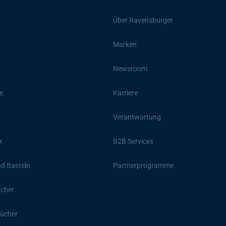
Über Ravensburger
Marken
Newsroom
e
Karriere
Verantwortung
x
B2B Services
d Basteln
Partnerprogramme
ücher
ücher