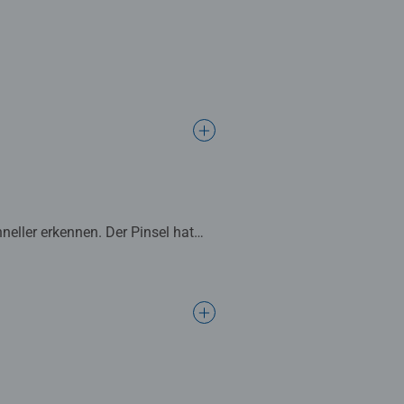
neller erkennen. Der Pinsel hat
schöne Dekoration. In diesem
en.
ltalent zu verbessern sowie
 das die Lust am Weitermalen