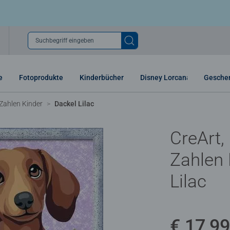
Suchbegriff eingeben
e
Fotoprodukte
Kinderbücher
Disney Lorcana
Gesche
Zahlen Kinder
Dackel Lilac
CreArt,
Zahlen 
Lilac
€ 17,99