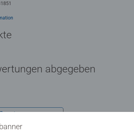
drei Schwierigkeitsstufen umgesetzt: von einfachen Bildern mit 
31851
flächen für Fortgeschrittene.
Künstler zum Malen brauchen und es ist kein Mischen der Farbe
mation
len Programm bietet eine große Motivauswahl für Kinder und
kte
wertungen abgegeben
 Bewertung
sbanner