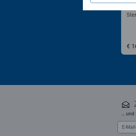
Male
Ste
€ 1
... und