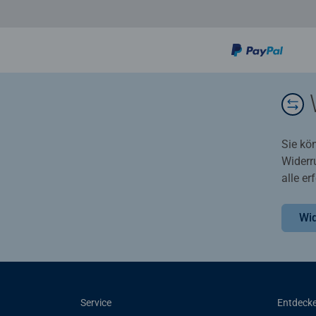
Sie kö
Widerr
alle e
Wid
Service
Entdeck