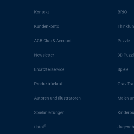
Kontakt
BRIO
Kundenkonto
Thinkfun
AGB Club & Account
Puzzle
Newsletter
3D Puzzl
Ersatzteilservice
Spiele
Produktrückruf
GraviTra
Autoren und Illustratoren
Malen un
Spielanleitungen
Kinderb
®
tiptoi
Jugendb