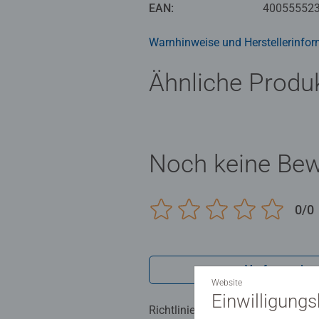
Die Motive sind altersgerecht in 
EAN:
40055552
zu Bildern mit vielen, kleinen Mal
Jedes Malset enthält alles, was 
Warnhinweise und Herstellerinfor
Das Ravensburger Malen nach Zah
Ähnliche Produ
Noch keine Be
0/0
Verfasse eine
Website
Einwilligung
Richtlinien für Bewertungen