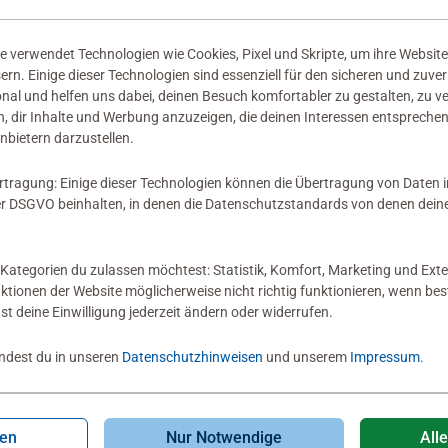
 verwendet Technologien wie Cookies, Pixel und Skripte, um ihre Website
sern. Einige dieser Technologien sind essenziell für den sicheren und zuve
onal und helfen uns dabei, deinen Besuch komfortabler zu gestalten, zu v
, dir Inhalte und Werbung anzuzeigen, die deinen Interessen entsprechen
nbietern darzustellen.
rtragung: Einige dieser Technologien können die Übertragung von Daten 
 DSGVO beinhalten, in denen die Datenschutzstandards von denen dein
Kategorien du zulassen möchtest: Statistik, Komfort, Marketing und Exte
nktionen der Website möglicherweise nicht richtig funktionieren, wenn b
nst deine Einwilligung jederzeit ändern oder widerrufen.
indest du in unseren
Datenschutzhinweisen
und unserem
Impressum
.
gen
Nur Notwendige
All