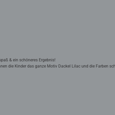
lspaß & ein schöneres Ergebnis!
nnen die Kinder das ganze Motiv Dackel Lilac und die Farben sch
 ein perfektes Bild.
sind eine tolle Geschenkidee für Kinder ab 7 Jahren und eine 
mischte Acrylfarben enthalten. Verpackungsdesign kann abweich
burger lernen die Kinder Flächen sorgfältig auszumalen, ihr Ma
wickeln. Am Ende stehen Freude, Stolz und ein Erfolgserlebnis,