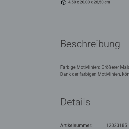
4,50 x 20,00 x 26,50 cm
Beschreibung
Farbige Motivlinien: Größerer Ma
Dank der farbigen Motivlinien, kö
eine gute Führung und so entsteht
Die schönen Motive zum Ausmalen 
Malset sind bereits 15 fertig ge
Details
Mit Malen nach Zahlen von Ravens
feinmotorische Fähigkeiten zu ent
weckt.
Artikelnummer:
12023185