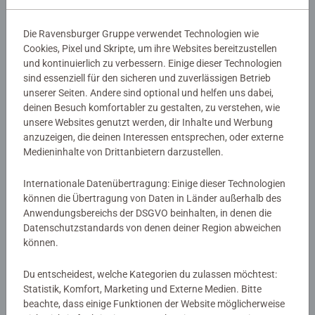
ist alles enthalten, um für eine tolle Themenparty mit den
Disney Lieblingen Stitch und Angel zu basteln. Die
Die Ravensburger Gruppe verwendet Technologien wie
einfach gehaltene Anleitung führt Schritt für Schritt durch
Details
Cookies, Pixel und Skripte, um ihre Websites bereitzustellen
jedes Projekt und garantiert ein schönes Endergebnis.
und kontinuierlich zu verbessern. Einige dieser Technologien
sind essenziell für den sicheren und zuverlässigen Betrieb
Artikelnummer:
12028025
Im BeCreative Disney Stitch DIY Party Set ist alles
unserer Seiten. Andere sind optional und helfen uns dabei,
EAN:
4005555280255
enthalten, um 7 Tischkärtchen sowie eine Girlande und
deinen Besuch komfortabler zu gestalten, zu verstehen, wie
bunte Dekoration als Vorbereitung auf die Disney Stitch
unsere Websites genutzt werden, dir Inhalte und Werbung
Warnhinweise und Herstellerinformation
anzuzeigen, die deinen Interessen entsprechen, oder externe
Party zu basteln. Außerdem werden 7 Geschenktüten
Medieninhalte von Drittanbietern darzustellen.
gestaltet, die zum Überreichen des Bastelmaterials für
Ähnliche Produkte
jedes Kind am Tag der Party gedacht sind. Während der
Internationale Datenübertragung: Einige dieser Technologien
Party steht dann gemeinsamer Bastelspaß mit bis zu 6
können die Übertragung von Daten in Länder außerhalb des
Gästen an. Hier kann jedes Kind einen farbenfrohen
Anwendungsbereichs der DSGVO beinhalten, in denen die
Schlüsselanhänger, einen Taschen-Charm sowie ein
Datenschutzstandards von denen deiner Region abweichen
buntes Perlen-Armband kreieren. So wird die Feier zur
Noch keine Bewertungen
können.
fröhlichen Bastelparty.
abgegeben
Du entscheidest, welche Kategorien du zulassen möchtest:
Statistik, Komfort, Marketing und Externe Medien. Bitte
0/0
beachte, dass einige Funktionen der Website möglicherweise