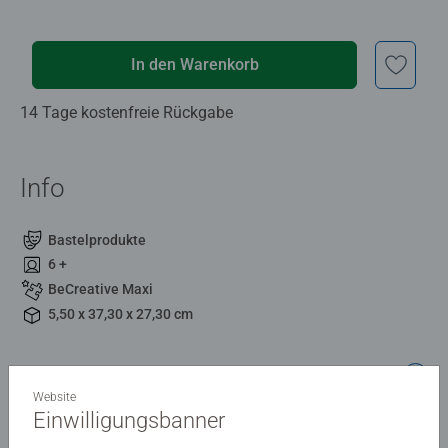
In den Warenkorb
14 Tage kostenfreie Rückgabe
Info
Bastelprodukte
6 +
BeCreative Maxi
5,50 x 37,30 x 27,30 cm
Beschreibung
Website
Einwilligungsbanner
Im BeCreative Bastelset „DIY Party Set“ von Ravensburger