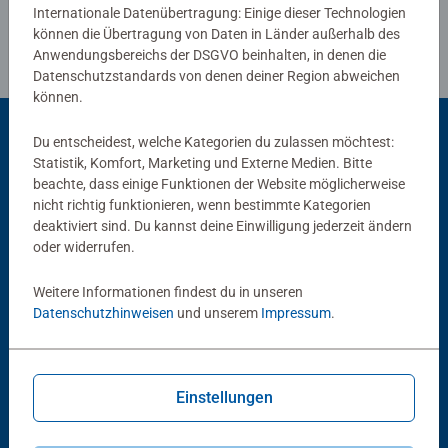
Internationale Datenübertragung: Einige dieser Technologien
können die Übertragung von Daten in Länder außerhalb des
Anwendungsbereichs der DSGVO beinhalten, in denen die
Datenschutzstandards von denen deiner Region abweichen
können.
Du entscheidest, welche Kategorien du zulassen möchtest:
Statistik, Komfort, Marketing und Externe Medien. Bitte
Beliebte Auswahl
beachte, dass einige Funktionen der Website möglicherweise
nicht richtig funktionieren, wenn bestimmte Kategorien
Andere Kunden mögen auch
deaktiviert sind. Du kannst deine Einwilligung jederzeit ändern
oder widerrufen.
Weitere Informationen findest du in unseren
Datenschutzhinweisen
und unserem
Impressum
.
Einstellungen
®
Gesellschaftsspiele & Brettspiele
tiptoi
Bücher
The Castles of Burgundy
Smilla lernt ein gutes