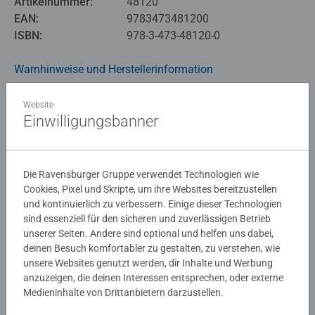
Artikelnummer:
48120
EAN:
9783473481200
ISBN:
978-3-473-48120-0
Warnhinweise und Herstellerinformation
Website
Noch keine Bewertungen
Einwilligungsbanner
abgegeben
Die Ravensburger Gruppe verwendet Technologien wie
0/0
Cookies, Pixel und Skripte, um ihre Websites bereitzustellen
und kontinuierlich zu verbessern. Einige dieser Technologien
sind essenziell für den sicheren und zuverlässigen Betrieb
unserer Seiten. Andere sind optional und helfen uns dabei,
Verfasse eine Bewertung
deinen Besuch komfortabler zu gestalten, zu verstehen, wie
unsere Websites genutzt werden, dir Inhalte und Werbung
anzuzeigen, die deinen Interessen entsprechen, oder externe
Richtlinien für Bewertungen
Medieninhalte von Drittanbietern darzustellen.