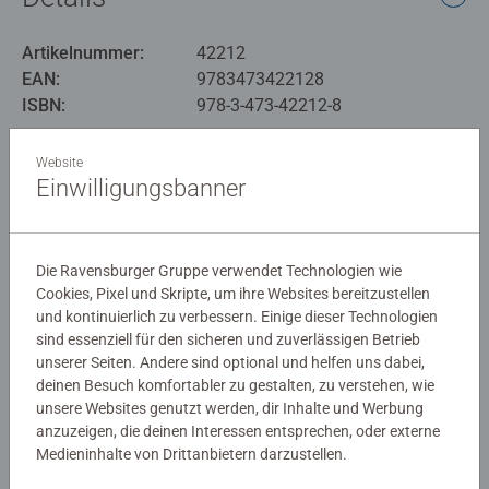
Artikelnummer:
42212
EAN:
9783473422128
ISBN:
978-3-473-42212-8
Warnhinweise und Herstellerinformation
Website
Einwilligungsbanner
Noch keine Bewertungen
abgegeben
Die Ravensburger Gruppe verwendet Technologien wie
Cookies, Pixel und Skripte, um ihre Websites bereitzustellen
und kontinuierlich zu verbessern. Einige dieser Technologien
0/0
sind essenziell für den sicheren und zuverlässigen Betrieb
unserer Seiten. Andere sind optional und helfen uns dabei,
deinen Besuch komfortabler zu gestalten, zu verstehen, wie
unsere Websites genutzt werden, dir Inhalte und Werbung
Verfasse eine Bewertung
anzuzeigen, die deinen Interessen entsprechen, oder externe
Medieninhalte von Drittanbietern darzustellen.
Richtlinien für Bewertungen