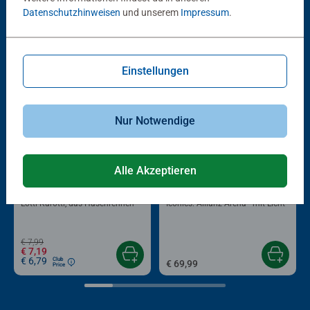
Datenschutzhinweisen
und unserem
Impressum
.
Beliebte Auswahl
Andere Kunden mögen auch
Einstellungen
Nur Notwendige
Alle Akzeptieren
-10%
Reisespiele
3D Puzzle beleuchtet
Lotti Karotti, das Hasenrennen
Iconics: Allianz Arena - mit Licht
€ 7,99
€ 7,19
€ 6,79
Club
€ 69,99
Price