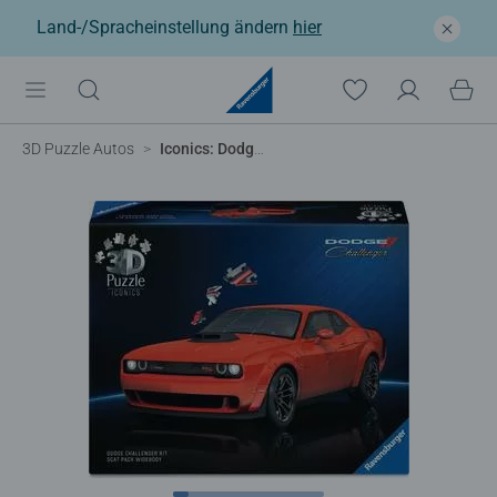
Land-/Spracheinstellung ändern
hier
3D Puzzle Autos
Iconics: Dodge Chall. R/T Scat Pack Widebody