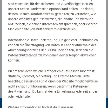
sind essenziell für den sicheren und zuverlässigen Betrieb
Noch keine Bewertungen
unserer Seiten. Andere sind optional und helfen uns dabei,
abgegeben
deinen Besuch komfortabler zu gestalten, zu verstehen, wie
unsere Websites genutzt werden, dir Inhalte und Werbung
anzuzeigen, die deinen Interessen entsprechen, oder externe
0/0
Medieninhalte von Drittanbietern darzustellen.
Internationale Datenübertragung: Einige dieser Technologien
können die Übertragung von Daten in Länder außerhalb des
Verfasse eine Bewertung
Anwendungsbereichs der DSGVO beinhalten, in denen die
Datenschutzstandards von denen deiner Region abweichen
können.
Richtlinien für Bewertungen
Du entscheidest, welche Kategorien du zulassen möchtest:
Statistik, Komfort, Marketing und Externe Medien. Bitte
beachte, dass einige Funktionen der Website möglicherweise
nicht richtig funktionieren, wenn bestimmte Kategorien
deaktiviert sind. Du kannst deine Einwilligung jederzeit ändern
oder widerrufen.
Weitere Informationen findest du in unseren