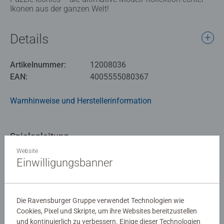
Ikonen aus der ganzen Welt!
Details
Artikelnummer:
12008036
EAN:
4005555080367
Warnhinweise und Herstellerinformation
Spielanleitung
Website
Einwilligungsbanner
Download
Ähnliche Produkte
Die Ravensburger Gruppe verwendet Technologien wie
Cookies, Pixel und Skripte, um ihre Websites bereitzustellen
und kontinuierlich zu verbessern. Einige dieser Technologien