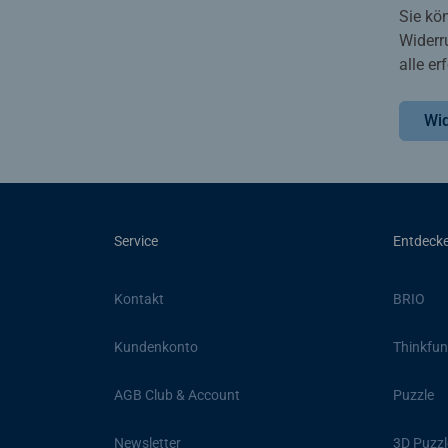
Sie kö
Widerr
alle e
Wid
Service
Entdeck
Kontakt
BRIO
Kundenkonto
Thinkfun
AGB Club & Account
Puzzle
Newsletter
3D Puzzl