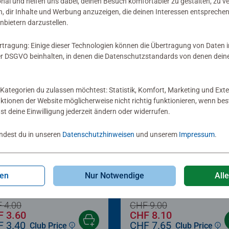
onal und helfen uns dabei, deinen Besuch komfortabler zu gestalten, zu v
, dir Inhalte und Werbung anzuzeigen, die deinen Interessen entsprechen
nbietern darzustellen.
rtragung: Einige dieser Technologien können die Übertragung von Daten 
 DSGVO beinhalten, in denen die Datenschutzstandards von denen dein
Kategorien du zulassen möchtest: Statistik, Komfort, Marketing und Exte
nktionen der Website möglicherweise nicht richtig funktionieren, wenn b
nst deine Einwilligung jederzeit ändern oder widerrufen.
indest du in unseren
Datenschutzhinweisen
und unserem
Impressum
.
-10%
erspiele
Kartenspiele
 Patrol: Quartett
Rommé, Bridge, Canast
gen
Nur Notwendige
All
 4.00
CHF 9.00
 3.60
CHF 8.10
 3.40
CHF 7.65
Club Price
Club Price