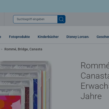
Suchbegriff eingeben
e
Fotoprodukte
Kinderbücher
Disney Lorcana
Gesche
Rommé, Bridge, Canasta
Rommé,
Canasta
Erwach
Jahre