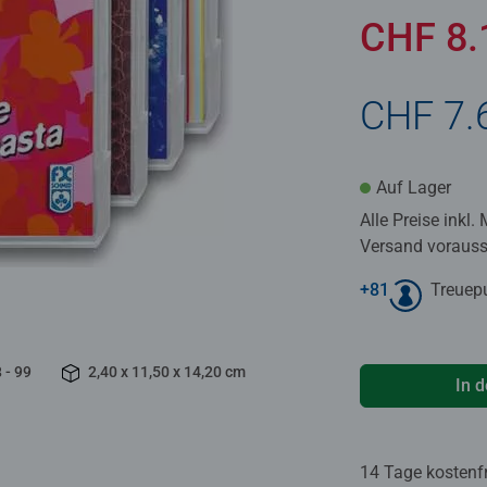
CHF 8
CHF 7.
Auf Lager
Alle Preise inkl.
Versand voraussi
+
81
Treuep
 - 99
2,40 x 11,50 x 14,20 cm
In 
14 Tage kostenf