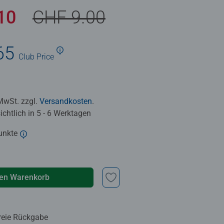
.10
CHF 9.00
65
Club Price
 MwSt. zzgl.
Versandkosten
.
chtlich in 5 - 6 Werktagen
unkte
den Warenkorb
reie Rückgabe