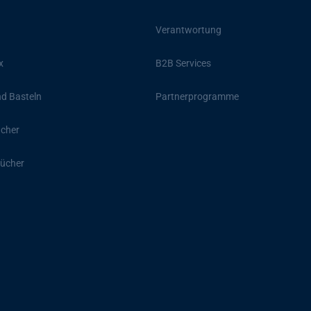
Verantwortung
x
B2B Services
d Basteln
Partnerprogramme
ücher
ücher