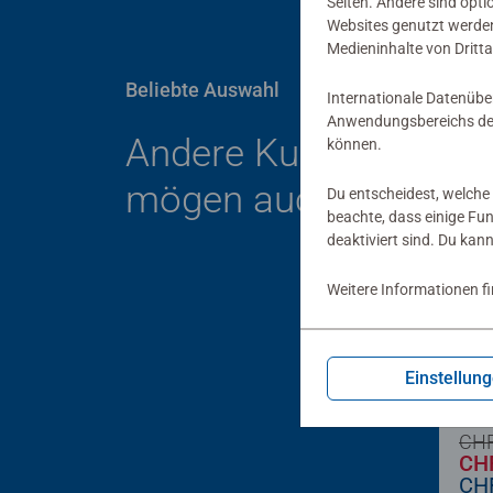
Seiten. Andere sind opti
Websites genutzt werden
Medieninhalte von Dritta
Beliebte Auswahl
Internationale Datenübe
Anwendungsbereichs der
Andere Kunden
können.
mögen auch
Du entscheidest, welche 
beachte, dass einige Fu
deaktiviert sind. Du kan
Weitere Informationen f
-10%
Kind
Paw
Einstellun
CHF
CHF
CHF