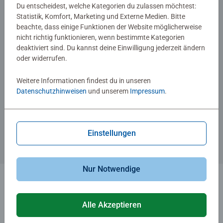
Price
Price
Du entscheidest, welche Kategorien du zulassen möchtest:
Statistik, Komfort, Marketing und Externe Medien. Bitte
beachte, dass einige Funktionen der Website möglicherweise
nicht richtig funktionieren, wenn bestimmte Kategorien
deaktiviert sind. Du kannst deine Einwilligung jederzeit ändern
oder widerrufen.
Weitere Informationen findest du in unseren
-10%
-10%
Datenschutzhinweisen
und unserem
Impressum
.
Reisespiele
Reisespiele
Plitsch-Platsch Pinguin
Harry Potter Sagaland
Durchschnittliche Bewertung 3.0 von 5
Einstellungen
CHF 9.00
CHF 9.00
CHF 8.10
CHF 8.10
CHF 7.65
CHF 7.65
Club
Club
Price
Price
Nur Notwendige
1
2
Alle Akzeptieren