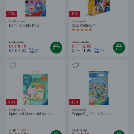
-10%
-10%
Kinderspiele
Reisespiele
Domino Hello Kitty
Quiz Weltraum
Durchschnittliche Bewertung 4.9 von 5
CHF 9.00
CHF 14.00
CHF 8.10
CHF 12.60
CHF 7.65
CHF 11.90
Club
Club
Price
Price
-10%
-10%
Kinderspiele
Reisespiele
Spiel und Mach mit! Karten:
Peppa Pig: Bunte Ballone
Hüpfen, tanzen & bewegen
CHF 11.50
CHF 9.00