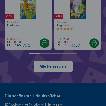
-10%
-10%
Reisespiele
Reisespiele
Lotti Karotti
Sagaland
Durchschnittliche Bewertung 5.0 von 5
CHF 9.00
CHF 9.00
CHF 8.10
CHF 8.10
CHF 7.65
CHF 7.65
Club
Club
Price
Price
Alle Reisespiele
Die schönsten Urlaubsbücher
Bücher für den Urlaub