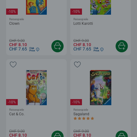
-10%
-10%
Reisespiele
Reisespiele
Clown
Lotti Karotti
CHF 9.00
CHF 9.00
CHF 8.10
CHF 8.10
CHF 7.65
CHF 7.65
Club
Club
Price
Price
-10%
-10%
Reisespiele
Reisespiele
Cat & Co.
Sagaland
Durchschnittliche Bewertung 5.0 von 5
CHF 9.00
CHF 9.00
CHF 8.10
CHF 8.10