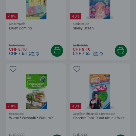
-10%
-10%
Kinderspiele
Kinderspiele
Bluey Domino
Shelly Ocean
CHF 9.00
CHF 9.00
CHF 8.10
CHF 8.10
CHF 7.65
CHF 7.65
Club
Club
Price
Price
-10%
-10%
Reisespiele
Gesellschaftsspiele & Brettspiele
Wieso? Weshalb? Warum?
Checker Tobi: Rund um die Welt
Dinosaurier Quartett
CHF 9.00
CHF 9.00