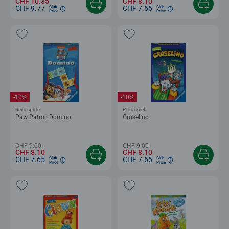
CHF 10.35
CHF 8.10
CHF 9.77
CHF 7.65
Club
Club
Price
Price
-10%
-10%
Reisespiele
Reisespiele
Paw Patrol: Domino
Gruselino
CHF 9.00
CHF 9.00
CHF 8.10
CHF 8.10
CHF 7.65
CHF 7.65
Club
Club
Price
Price