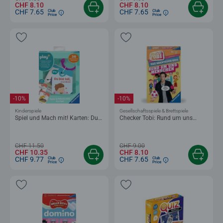
CHF 8.10
CHF 8.10
CHF 7.65
CHF 7.65
Club
Club
Price
Price
-10%
-10%
Kinderspiele
Gesellschaftsspiele & Brettspiele
Spiel und Mach mit! Karten: Du
Checker Tobi: Rund um uns
bist toll, so wie du bist
Menschen
CHF 11.50
CHF 9.00
CHF 10.35
CHF 8.10
CHF 9.77
CHF 7.65
Club
Club
Price
Price