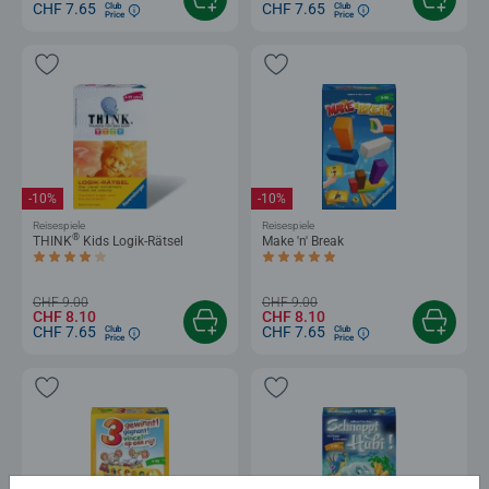
CHF 7.65
CHF 7.65
Club
Club
Price
Price
-10%
-10%
Reisespiele
Reisespiele
®
THINK
Kids Logik-Rätsel
Make 'n' Break
Durchschnittliche Bewertung 4.0 von 5 Sternen.
Durchschnittliche Bewertung 5.0 von 5
CHF 9.00
CHF 9.00
CHF 8.10
CHF 8.10
CHF 7.65
CHF 7.65
Club
Club
Price
Price