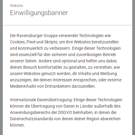
Website
-10%
-10%
Einwilligungsbanner
Reisespiele
Reisespiele
3 gewinnt!
Schnappt Hubi!
Die Ravensburger Gruppe verwendet Technologien wie
CHF 9.00
CHF 9.00
CHF 8.10
CHF 8.10
Cookies, Pixel und Skripte, um ihre Websites bereitzustellen
CHF 7.65
CHF 7.65
Club
Club
und kontinuierlich zu verbessern. Einige dieser Technologien
Price
Price
sind essenziell für den sicheren und zuverlässigen Betrieb
unserer Seiten. Andere sind optional und helfen uns dabei,
deinen Besuch komfortabler zu gestalten, zu verstehen, wie
unsere Websites genutzt werden, dir Inhalte und Werbung
anzuzeigen, die deinen Interessen entsprechen, oder externe
Medieninhalte von Drittanbietern darzustellen.
-10%
-10%
Internationale Datenübertragung: Einige dieser Technologien
können die Übertragung von Daten in Länder außerhalb des
Reisespiele
Reisespiele
Disney Princess: Funkelsteine
Gabby's Dollhouse - Helft Gabby!
Anwendungsbereichs der DSGVO beinhalten, in denen die
Datenschutzstandards von denen deiner Region abweichen
können.
CHF 9.00
CHF 9.00
CHF 8.10
CHF 8.10
CHF 7.65
CHF 7.65
Club
Club