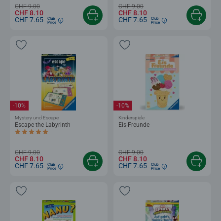
CHF 9.00
CHF 9.00
CHF 8.10
CHF 8.10
CHF 7.65
CHF 7.65
Club
Club
Price
Price
-10%
-10%
Mystery und Escape
Kinderspiele
Escape the Labyrinth
Eis-Freunde
Durchschnittliche Bewertung 5.0 von 5 Sternen.
CHF 9.00
CHF 9.00
CHF 8.10
CHF 8.10
CHF 7.65
CHF 7.65
Club
Club
Price
Price