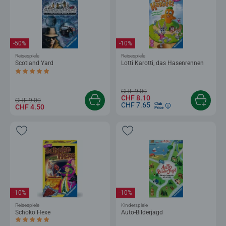
-50%
-10%
Reisespiele
Reisespiele
Scotland Yard
Lotti Karotti, das Hasenrennen
Durchschnittliche Bewertung 5.0 von 5 Sternen.
CHF 9.00
CHF 8.10
CHF 9.00
CHF 7.65
Club
CHF 4.50
Price
-10%
-10%
Reisespiele
Kinderspiele
Schoko Hexe
Auto-Bilderjagd
Durchschnittliche Bewertung 5.0 von 5 Sternen.