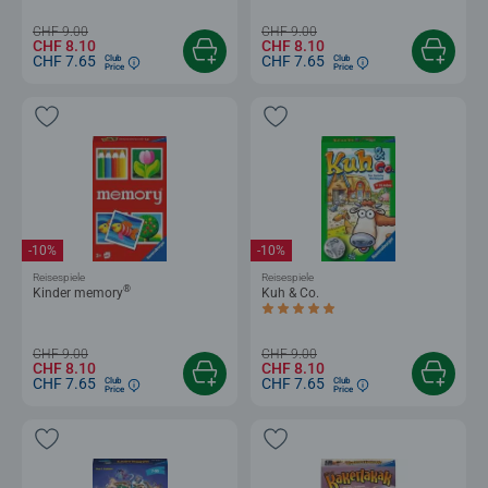
CHF 9.00
CHF 9.00
CHF 8.10
CHF 8.10
CHF 7.65
CHF 7.65
Club
Club
Price
Price
-10%
-10%
Reisespiele
Reisespiele
®
Kinder memory
Kuh & Co.
Durchschnittliche Bewertung 5.0 von 5
CHF 9.00
CHF 9.00
CHF 8.10
CHF 8.10
CHF 7.65
CHF 7.65
Club
Club
Price
Price