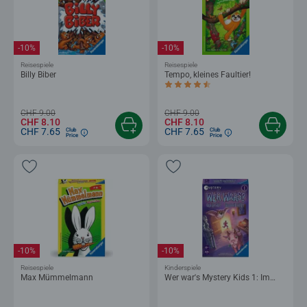
-10%
-10%
Reisespiele
Reisespiele
Billy Biber
Tempo, kleines Faultier!
Durchschnittliche Bewertung 4.5 von 5
CHF 9.00
CHF 9.00
CHF 8.10
CHF 8.10
CHF 7.65
CHF 7.65
Club
Club
Price
Price
-10%
-10%
Reisespiele
Kinderspiele
Max Mümmelmann
Wer war's Mystery Kids 1: Im
Schloss