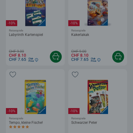
-10%
-10%
Reisespiele
Reisespiele
Labyrinth Kartenspiel
Kakerlakak
CHF 9.00
CHF 9.00
CHF 8.10
CHF 8.10
CHF 7.65
CHF 7.65
Club
Club
Price
Price
-10%
-10%
Reisespiele
Reisespiele
Tempo, kleine Fische!
Schwarzer Peter
Durchschnittliche Bewertung 5.0 von 5 Sternen.