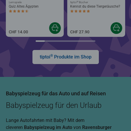
®
Lernspiele
tiptoi
Bücher
Quiz Altes Ägypten
Kennst du diese Tiergeräusche?
Durchschnittliche Bewertung 4.4 von 5 Sternen.
Durchschnittliche Bewertung 5.0 von 5
CHF 14.00
CHF 27.90
®
tiptoi
Produkte im Shop
Babyspielzeug für das Auto und auf Reisen
Babyspielzeug für den Urlaub
Lange Autofahrten mit Baby? Mit dem
cleveren
Babyspielzeug im Auto
von
Ravensburger