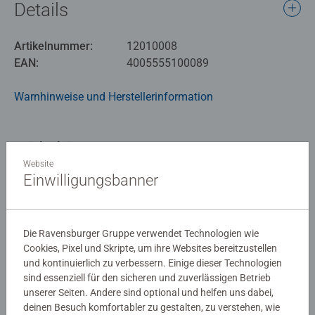
Details
oder verlieren gemeinsam gegen die Regenwolke und
erleben so ein intensives "Wir-Gefühl". Neben der
Artikelnummer:
12010008
Unterscheidung von Formen und Farben fördert das Spiel
EAN:
4005555100089
zusätzlich Konzentration, erstes Regelverständnis,
Feinmotorik und Sprachentwicklung.
Warnhinweise und Herstellerinformation
Die Reihe „Meine ersten Spiele“ ist mit besonders dickem
und griffigem Material ausgestattet und geht gezielt auf
Spielanleitung
die Bedürfnisse und Fähigkeiten der Klein- und
Website
Vorschulkinder ab 2 Jahren ein.
Einwilligungsbanner
Download
Bewertungen (16)
Die Ravensburger Gruppe verwendet Technologien wie
Cookies, Pixel und Skripte, um ihre Websites bereitzustellen
und kontinuierlich zu verbessern. Einige dieser Technologien
5.0/5
Durchschnittliche Bewertung 5.0 von 5 Sternen.
sind essenziell für den sicheren und zuverlässigen Betrieb
unserer Seiten. Andere sind optional und helfen uns dabei,
deinen Besuch komfortabler zu gestalten, zu verstehen, wie