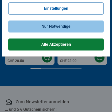
Einstellungen
Nur Notwendige
Kinderspiele
Kinderspiele
Wir spielen Baustelle
Mein Eisenbahn-Spiel
Alle Akzeptieren
Durchschnittliche Bewertung 5.0 von 5 Sternen.
Durchschnittliche Bewertung 4.9 von 5
CHF 28.50
CHF 23.00
Zum Newsletter anmelden
... und 5 € Gutschein sichern!