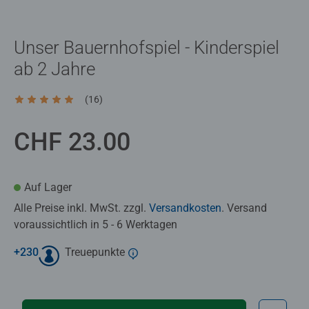
Unser Bauernhofspiel - Kinderspiel
ab 2 Jahre
(16)
Durchschnittliche Bewertung 5.0 von 5 Sternen.
CHF 23.00
Auf Lager
Alle Preise inkl. MwSt. zzgl.
Versandkosten
. Versand
voraussichtlich in 5 - 6 Werktagen
+
230
Treuepunkte