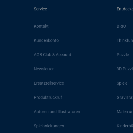
Service
Entdeck
Kontakt
BRIO
Kundenkonto
Thinkfun
AGB Club & Account
Puzzle
Newsletter
3D Puzzl
Ersatzteilservice
Spiele
Produktrückruf
GraviTra
Autoren und Illustratoren
Malen un
Spielanleitungen
Kinderb