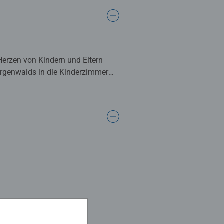
Herzen von Kindern und Eltern
orgenwalds in die Kinderzimmer
 Gedächtnis gefragt. Wer ein
are findet, gewinnt.
Geschichten aus dem
enken, Lächeln und Träumen
m ausgewählte Motive der Freunde
lregeln des weltbekannten
amilienspiel, bei dem die Kinder
ert spielerisch die Konzentration