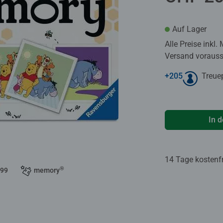
Auf Lager
Alle Preise inkl.
Versand voraussi
+
205
Treue
In 
14 Tage kostenf
®
 99
memory