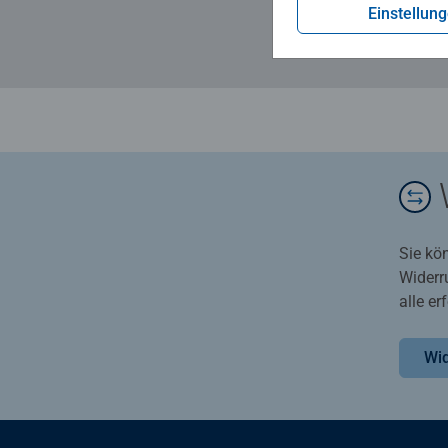
Einstellun
Sie kö
Widerr
alle e
Wid