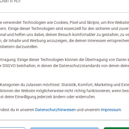
wertungen abgegeben
 verwendet Technologien wie Cookies, Pixel und Skripte, um ihre Website
sern. Einige dieser Technologien sind essenziell für den sicheren und zuve
onal und helfen uns dabei, deinen Besuch komfortabler zu gestalten, zu v
, dir Inhalte und Werbung anzuzeigen, die deinen Interessen entsprechen
nbietern darzustellen.
 Bewertung
rtragung: Einige dieser Technologien können die Übertragung von Daten 
 DSGVO beinhalten, in denen die Datenschutzstandards von denen dein
Kategorien du zulassen möchtest: Statistik, Komfort, Marketing und Exte
nktionen der Website möglicherweise nicht richtig funktionieren, wenn b
nst deine Einwilligung jederzeit ändern oder widerrufen.
indest du in unseren
Datenschutzhinweisen
und unserem
Impressum
.
Zum Newsletter anmelden
 5 € Gutschein sichern!