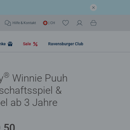
Hilfe & Kontakt
| CH
nke
Sale
Ravensburger Club
®
y
Winnie Puuh
lschaftsspiel &
iel ab 3 Jahre
.50