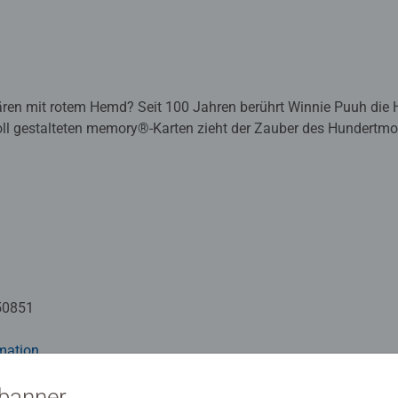
Bären mit rotem Hemd? Seit 100 Jahren berührt Winnie Puuh die 
oll gestalteten memory®-Karten zieht der Zauber des Hundertm
ten. Ziel ist es, gleiche Bildpaare zu finden. Dafür ist ein gutes
rf es behalten und ist gleich nochmals dran. Wer die meisten Pa
0 Jahren begleitet Winnie Puuh Generationen von Kindern. Die 
 voller kleiner Weisheiten und großer Gefühle, die zum Nachd
der Klein-Rooh: Dieses memory® zeigt auf 64 Bildkarten sorgsa
ingt seine zauberhafte Welt direkt ins Kinderzimmer. Die Spie
nd denkbar einfach und machen das Produkt zu einem idealen F
50851
gewinnen. Das beliebte Merk- und Suchspiel macht Spaß und förd
eschenk für alle Puuh-Fans, ob groß oder klein.
mation
sbanner