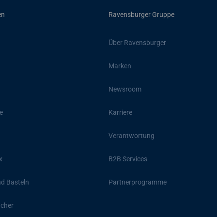
en
Ravensburger Gruppe
Über Ravensburger
Marken
Newsroom
e
Karriere
Verantwortung
x
B2B Services
d Basteln
Partnerprogramme
ücher