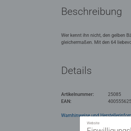
Beschreibung
Wer kennt ihn nicht, den gelben 
gleichermaßen. Mit den 64 liebev
ein. Jedes Motiv ist doppelt enthal
passendes Kartenpaar aufdeckt, da
Details
Geliebt und weltbekannt! Seit 10
Hundertmorgenwald sind zeitlos –
einladen. I-Aah, Ferkel, Tigger o
aus dem Hundertmorgenwald und br
Artikelnummer:
25085
Merkspiele-Klassikers memory® si
EAN:
40055562
häufig die Nase vorne haben und 
und das Gedächtnis. Ein ideales G
Warnhinweise und Herstellerinfor
Website
Einwilligung