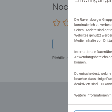
Noch keine Be
Die Ravensburger Gruppe
0/0
kontinuierlich zu verbes
Seiten. Andere sind opti
Websites genutzt werden
Medieninhalte von Dritta
Verfasse eine
Internationale Datenübe
Anwendungsbereichs der
Richtlinien für Bewertungen
können.
Du entscheidest, welche 
beachte, dass einige Fu
deaktiviert sind. Du kan
Weitere Informationen f
... und