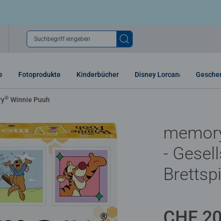
Suchbegriff eingeben
e
Fotoprodukte
Kinderbücher
Disney Lorcana
Gesche
®
ry
Winnie Puuh
memor
- Gesel
Brettsp
CHF 20