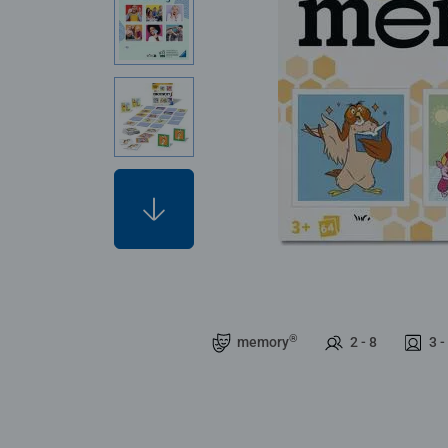
®
memory
2 - 8
3 -