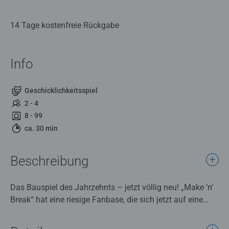
14 Tage kostenfreie Rückgabe
Info
Geschicklichkeitsspiel
2 - 4
8 - 99
ca. 30 min
Beschreibung
Das Bauspiel des Jahrzehnts – jetzt völlig neu! „Make ’n’
Break“ hat eine riesige Fanbase, die sich jetzt auf eine
neue Generation des superschnellen Actionspaßes in 3D
freuen darf. Aber jetzt spielen alle gleichzeitig! Niemand