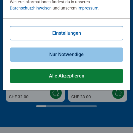
Weitere Informationen findest du in unseren
Andere Kunden mögen auch
Datenschutzhinweisen
und unserem
Impressum
.
Einstellungen
Nur Notwendige
Gesellschaftsspiele & Brettspiele
Spiele für Erwachsene
®
Make 'n' Break - Around the
Collector's memory
Schönste
Alle Akzeptieren
World
Reiseziele
CHF 32.00
CHF 23.00