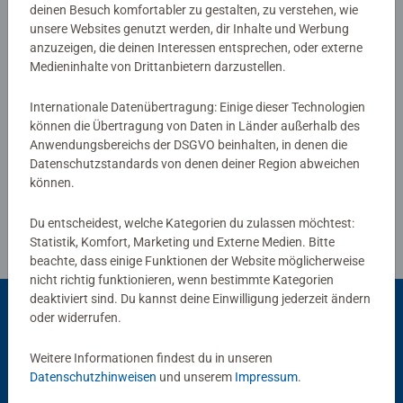
deinen Besuch komfortabler zu gestalten, zu verstehen, wie
0/0
unsere Websites genutzt werden, dir Inhalte und Werbung
anzuzeigen, die deinen Interessen entsprechen, oder externe
Medieninhalte von Drittanbietern darzustellen.
Verfasse eine Bewertung
Internationale Datenübertragung: Einige dieser Technologien
können die Übertragung von Daten in Länder außerhalb des
Anwendungsbereichs der DSGVO beinhalten, in denen die
Richtlinien für Bewertungen
Datenschutzstandards von denen deiner Region abweichen
können.
Du entscheidest, welche Kategorien du zulassen möchtest:
Statistik, Komfort, Marketing und Externe Medien. Bitte
beachte, dass einige Funktionen der Website möglicherweise
nicht richtig funktionieren, wenn bestimmte Kategorien
deaktiviert sind. Du kannst deine Einwilligung jederzeit ändern
oder widerrufen.
Beliebte Auswahl
Weitere Informationen findest du in unseren
Datenschutzhinweisen
und unserem
Impressum
.
Andere Kunden mögen auch