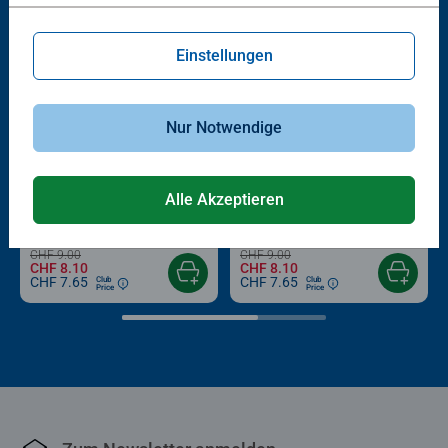
Einstellungen
Nur Notwendige
-10%
-10%
Reisespiele
Kinderspiele
Alle Akzeptieren
Harry Potter Sagaland
Raus in die Natur
Durchschnittliche Bewertung 3.0 von 5 Sternen.
CHF 9.00
CHF 9.00
CHF 8.10
CHF 8.10
CHF 7.65
CHF 7.65
Club
Club
Price
Price