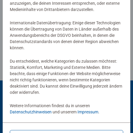
anzuzeigen, die deinen Interessen entsprechen, oder externe
für Kinder ab 2 Jahren. Die zugehörigen Audiodateien lädt
Medieninhalte von Drittanbietern darzustellen.
man einfach, sicher und schnell über den tiptoi Manager
oder die optional erhältliche Ladestation auf den Stift.
Verfasse eine Bewertung
Internationale Datenübertragung: Einige dieser Technologien
können die Übertragung von Daten in Länder außerhalb des
Anwendungsbereichs der DSGVO beinhalten, in denen die
Richtlinien für Bewertungen
tiptoi-Stift nicht enthalten. Muss separat erworben
Datenschutzstandards von denen deiner Region abweichen
werden.
können.
Du entscheidest, welche Kategorien du zulassen möchtest:
Statistik, Komfort, Marketing und Externe Medien. Bitte
beachte, dass einige Funktionen der Website möglicherweise
nicht richtig funktionieren, wenn bestimmte Kategorien
deaktiviert sind. Du kannst deine Einwilligung jederzeit ändern
oder widerrufen.
Beliebte Auswahl
Weitere Informationen findest du in unseren
Datenschutzhinweisen
und unserem
Impressum
.
Andere Kunden mögen auch