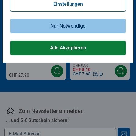
Einstellungen
Nur Notwendige
-10%
®
tiptoi
Bücher
Reisespiele
Alle Akzeptieren
Völlig unverfroren
Disney Frozen 2: Helft Olaf!
Durchschnittliche Bewertung 4.0 von 5 Sternen.
CHF 9.00
CHF 8.10
CHF 7.65
Club
CHF 27.90
Price
Zum Newsletter anmelden
... und 5 € Gutschein sichern!