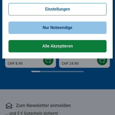
Einstellungen
Nur Notwendige
®
Babybücher & Pappbilderbücher
tiptoi
Bücher
Besuch im Zoo
Meine schönsten Lieder für
unterwegs
Alle Akzeptieren
Durchschnittliche Bewertung 5.0 von 5
CHF 8.90
CHF 24.90
Zum Newsletter anmelden
... und 5 € Gutschein sichern!