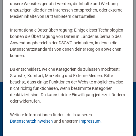
von Ravensburger Kinderpuzzles mit den beliebtesten
unsere Websites genutzt werden, dir Inhalte und Werbung
anzuzeigen, die deinen Interessen entsprechen, oder externe
Motiven, von 2 Teilen bis 300 Teilen, ist garantiert für
Medieninhalte von Drittanbietern darzustellen.
jedes Kind das Richtige dabei. Die Auswahl der Motive
Verfasse eine Bewertung
und die hohe Qualität unserer Kinderpuzzles liegen uns
Internationale Datenübertragung: Einige dieser Technologien
sehr am Herzen. Deshalb wird die Unbedenklichkeit aller
können die Übertragung von Daten in Länder außerhalb des
Richtlinien für Bewertungen
Materialien von einem unabhängigen Institut bestätigt.
Anwendungsbereichs der DSGVO beinhalten, in denen die
Seit mehr als 100 Jahren entwickeln wir Puzzles, wie
Datenschutzstandards von denen deiner Region abweichen
Kinder sie lieben: altersgerecht in Motiv, Teilezahl und -
können.
größe.
Du entscheidest, welche Kategorien du zulassen möchtest:
Statistik, Komfort, Marketing und Externe Medien. Bitte
beachte, dass einige Funktionen der Website möglicherweise
nicht richtig funktionieren, wenn bestimmte Kategorien
deaktiviert sind. Du kannst deine Einwilligung jederzeit ändern
oder widerrufen.
Beliebte Auswahl
Weitere Informationen findest du in unseren
Andere Kunden mögen auch
Datenschutzhinweisen
und unserem
Impressum
.