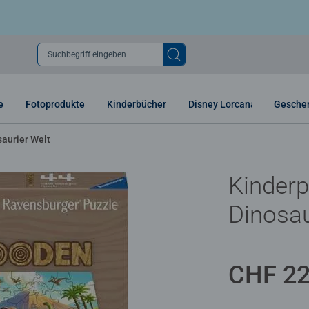
Suchbegriff eingeben
e
Fotoprodukte
Kinderbücher
Disney Lorcana
Gesche
saurier Welt
Kinderp
Dinosau
CHF 22