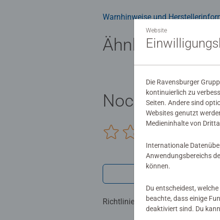
Warnhinweise und Herstellerinfor
Website
Ähnliche Produ
Einwilligung
Die Ravensburger Gruppe
kontinuierlich zu verbes
Noch keine Be
Seiten. Andere sind opti
Websites genutzt werden
Medieninhalte von Dritta
0/0
Internationale Datenübe
Anwendungsbereichs der
können.
Verfasse eine
Du entscheidest, welche 
beachte, dass einige Fu
Richtlinien für Bewertungen
deaktiviert sind. Du kan