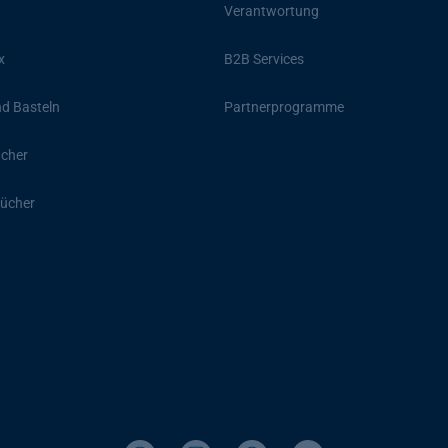
Verantwortung
x
B2B Services
d Basteln
Partnerprogramme
ücher
ücher