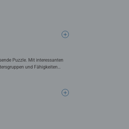
sende Puzzle. Mit interessanten
Altersgruppen und Fähigkeiten
hren.
erial, Motiv und Design. Diese
n und Teilezahlen machen
nger bis zum Profi: Hier findet