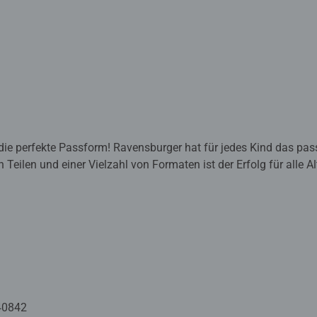
die perfekte Passform! Ravensburger hat für jedes Kind das pas
 Teilen und einer Vielzahl von Formaten ist der Erfolg für alle 
ger Qualität mit dieser familienfreundlichen Aktivität! Ab 6 Ja
uzzlespaß in Premiumqualität mit einem hohen Anspruch an Mat
ebe zum Detail sowie eine riesige Auswahl an Motiven, Formate
ig und garantieren ein unvergessliches Puzzleerlebnis. Vom Anfä
e Puzzle!
40842