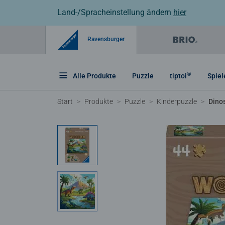
Land-/Spracheinstellung ändern
hier
Ravensburger
®
Alle Produkte
Puzzle
tiptoi
Spiel
Start
Produkte
Puzzle
Kinderpuzzle
Dino