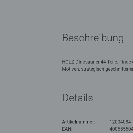
Beschreibung
HOLZ Dinosaurier 44 Teile. Finde 
Motiven, strategisch geschnittenen
garantiert. Genießen Sie Ravensbur
Ravensburger Puzzles bedeuten P
Details
Leidenschaft für Qualität und Li
Ravensburger Puzzles so einzigart
jeder Puzzleliebhaber das perfekt
Artikelnummer:
12004084
EAN:
40055550