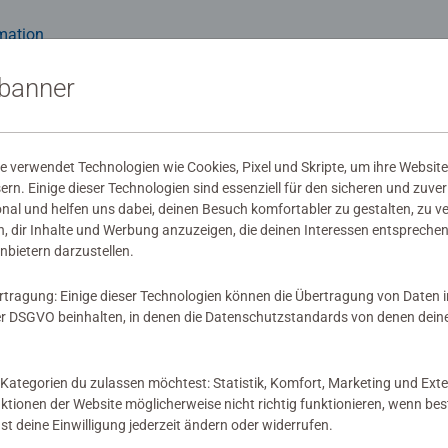
mation
kte
sbanner
 verwendet Technologien wie Cookies, Pixel und Skripte, um ihre Website
sern. Einige dieser Technologien sind essenziell für den sicheren und zuve
wertungen abgegeben
onal und helfen uns dabei, deinen Besuch komfortabler zu gestalten, zu v
, dir Inhalte und Werbung anzuzeigen, die deinen Interessen entsprechen
nbietern darzustellen.
rtragung: Einige dieser Technologien können die Übertragung von Daten 
 DSGVO beinhalten, in denen die Datenschutzstandards von denen dein
 Bewertung
Kategorien du zulassen möchtest: Statistik, Komfort, Marketing und Exte
nktionen der Website möglicherweise nicht richtig funktionieren, wenn b
nst deine Einwilligung jederzeit ändern oder widerrufen.