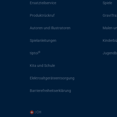
Ersatzteilservice
Spiele
Produktrückruf
GraviTra
Autoren und Illustratoren
Malen un
Spielanleitungen
Kinderb
®
tiptoi
Jugendb
Kita und Schule
Elektroaltgeräteentsorgung
Barrierefreiheitserklärung
| CH