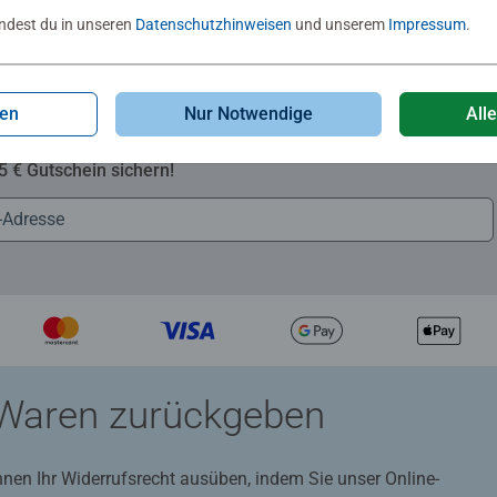
indest du in unseren
Datenschutzhinweisen
und unserem
Impressum
.
gen
Nur Notwendige
All
Zum Newsletter anmelden
 5 € Gutschein sichern!
Waren zurückgeben
nnen Ihr Widerrufsrecht ausüben, indem Sie unser Online-