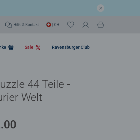
Hilfe & Kontakt
| CH
nke
Sale
Ravensburger Club
uzzle 44 Teile -
rier Welt
.00