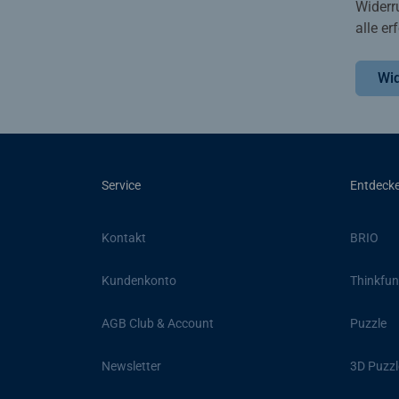
Widerr
alle e
Wid
Service
Entdeck
Kontakt
BRIO
Kundenkonto
Thinkfun
AGB Club & Account
Puzzle
Newsletter
3D Puzzl