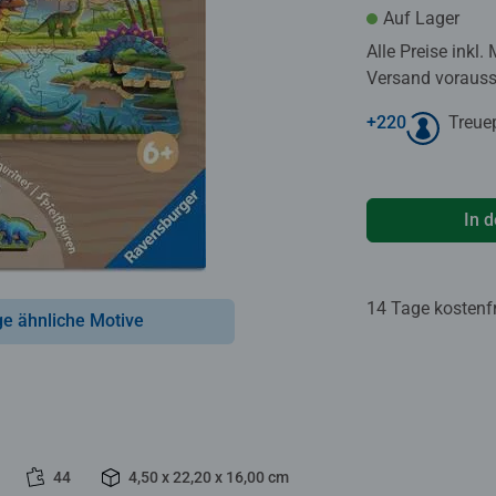
Auf Lager
Alle Preise inkl.
Versand voraussi
+
220
Treue
In 
14 Tage kostenf
ge ähnliche Motive
44
4,50 x 22,20 x 16,00 cm