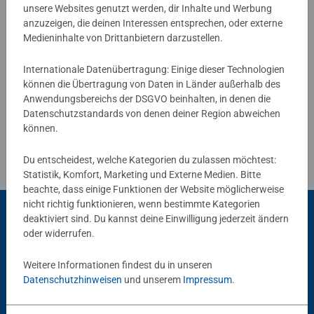
von Ravensburger Kinderpuzzles mit den beliebtesten
unsere Websites genutzt werden, dir Inhalte und Werbung
anzuzeigen, die deinen Interessen entsprechen, oder externe
Motiven, von 2 Teilen bis 300 Teilen, ist garantiert für
Medieninhalte von Drittanbietern darzustellen.
jedes Kind das Richtige dabei. Die Auswahl der Motive
Verfasse eine Bewertung
und die hohe Qualität unserer Kinderpuzzles liegen uns
Internationale Datenübertragung: Einige dieser Technologien
sehr am Herzen. Deshalb wird die Unbedenklichkeit aller
können die Übertragung von Daten in Länder außerhalb des
Richtlinien für Bewertungen
Materialien von einem unabhängigen Institut bestätigt.
Anwendungsbereichs der DSGVO beinhalten, in denen die
Seit mehr als 100 Jahren entwickeln wir Puzzles, wie
Datenschutzstandards von denen deiner Region abweichen
Kinder sie lieben: altersgerecht in Motiv, Teilezahl und -
können.
größe.
Du entscheidest, welche Kategorien du zulassen möchtest:
Statistik, Komfort, Marketing und Externe Medien. Bitte
beachte, dass einige Funktionen der Website möglicherweise
nicht richtig funktionieren, wenn bestimmte Kategorien
deaktiviert sind. Du kannst deine Einwilligung jederzeit ändern
oder widerrufen.
Beliebte Auswahl
Weitere Informationen findest du in unseren
Andere Kunden mögen auch
Datenschutzhinweisen
und unserem
Impressum
.