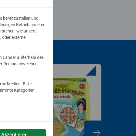
s bereitzustellen und
rlässigen Betrieb unserer
erstehen, wie unsere
, oder externe
in Länder außerhalb des
er Region abweichen
rne Medien. Bitte
estimmte Kategorien
-10%
e Akzeptieren