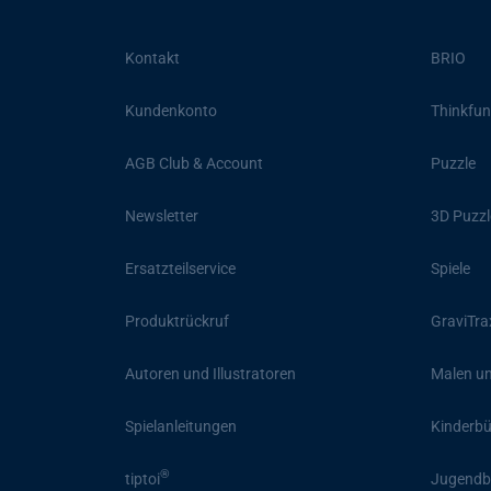
Kontakt
BRIO
Kundenkonto
Thinkfun
AGB Club & Account
Puzzle
Newsletter
3D Puzzl
Ersatzteilservice
Spiele
Produktrückruf
GraviTra
Autoren und Illustratoren
Malen un
Spielanleitungen
Kinderb
®
tiptoi
Jugendb