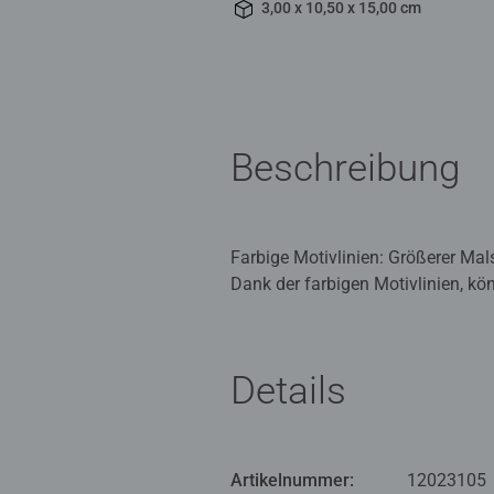
3,00 x 10,50 x 15,00 cm
Beschreibung
Farbige Motivlinien: Größerer Ma
Dank der farbigen Motivlinien, k
hat eine gute Führung und so entst
Die schönen Motive zum Ausmalen 
Malset sind bereits 6 fertig gem
Details
Mit Malen nach Zahlen von Ravens
feinmotorische Fähigkeiten zu ent
weckt.
Artikelnummer:
12023105