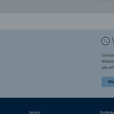
Sie kö
Widerr
alle e
Wid
Service
Entdeck