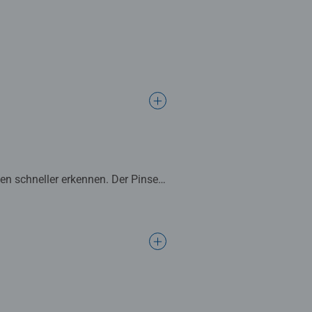
n schneller erkennen. Der Pinsel
schöne Dekoration. In diesem
.
ltalent zu verbessern sowie
 das die Lust am Weitermalen