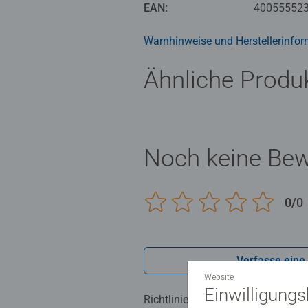
Die Motive sind altersgerecht in 
EAN:
40055552
zu Bildern mit vielen, kleinen Mal
Jedes Malset enthält alles, was 
Warnhinweise und Herstellerinfor
Das Ravensburger Malen nach Zah
Ähnliche Produ
Noch keine Be
0/0
Verfasse eine
Website
Einwilligung
Richtlinien für Bewertungen