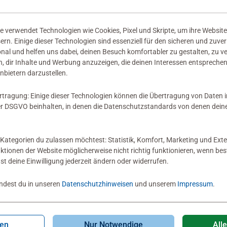
 verwendet Technologien wie Cookies, Pixel und Skripte, um ihre Website
sern. Einige dieser Technologien sind essenziell für den sicheren und zuve
onal und helfen uns dabei, deinen Besuch komfortabler zu gestalten, zu v
, dir Inhalte und Werbung anzuzeigen, die deinen Interessen entsprechen
nbietern darzustellen.
rtragung: Einige dieser Technologien können die Übertragung von Daten 
 DSGVO beinhalten, in denen die Datenschutzstandards von denen dein
Kategorien du zulassen möchtest: Statistik, Komfort, Marketing und Exte
nktionen der Website möglicherweise nicht richtig funktionieren, wenn b
nst deine Einwilligung jederzeit ändern oder widerrufen.
indest du in unseren
Datenschutzhinweisen
und unserem
Impressum
.
-10%
gen
Nur Notwendige
All