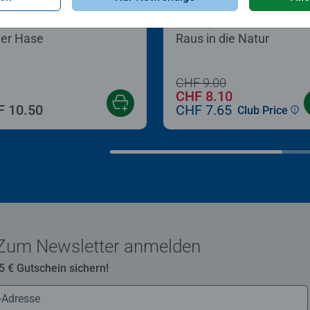
n nach Zahlen Kinder
Kinderspiele
er Hase
Raus in die Natur
CHF 9.00
CHF 8.10
 10.50
CHF 7.65
Club Price
Zum Newsletter anmelden
 5 € Gutschein sichern!