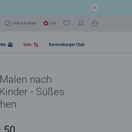
Hilfe & Kontakt
| CH
nke
Sale
Ravensburger Club
 Malen nach
Kinder - Süßes
hen
.50