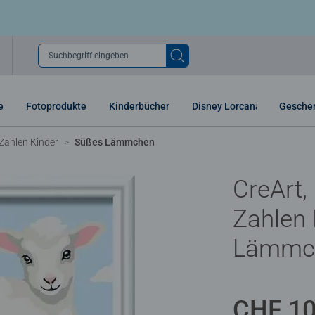
Suchbegriff eingeben
e
Fotoprodukte
Kinderbücher
Disney Lorcana
Gesche
Zahlen Kinder
Süßes Lämmchen
CreArt,
Zahlen 
Lämmc
CHF 10