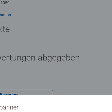
drei Schwierigkeitsstufen umgesetzt: von einfachen Bildern mit 
31059
flächen für Fortgeschrittene.
Künstler zum Malen brauchen und es ist kein Mischen der Farbe
mation
len Programm bietet eine große Motivauswahl für Kinder und
kte
wertungen abgegeben
 Bewertung
sbanner