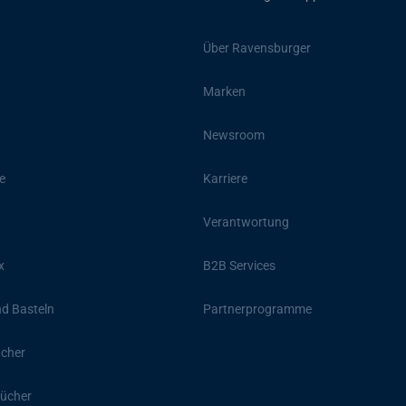
Über Ravensburger
Marken
Newsroom
e
Karriere
Verantwortung
x
B2B Services
d Basteln
Partnerprogramme
ücher
ücher