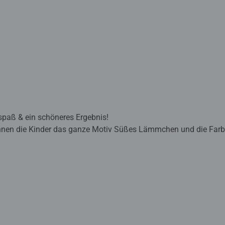
lspaß & ein schöneres Ergebnis!
önnen die Kinder das ganze Motiv Süßes Lämmchen und die Farbe
eht ein perfektes Bild.
sind eine tolle Geschenkidee für Kinder ab 7 Jahren und eine 
ischte Acrylfarben enthalten. Verpackungsdesign kann abweichen
burger lernen die Kinder Flächen sorgfältig auszumalen, ihr Ma
wickeln. Am Ende stehen Freude, Stolz und ein Erfolgserlebnis,