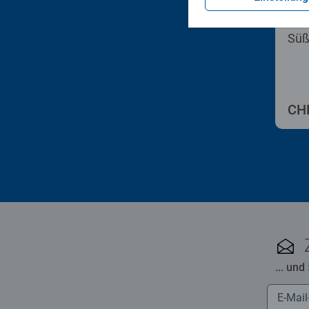
Male
Süß
CHF
... und