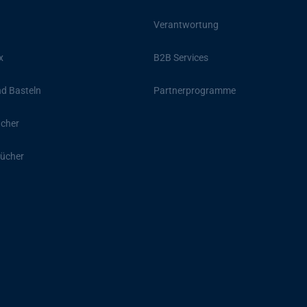
Verantwortung
x
B2B Services
d Basteln
Partnerprogramme
ücher
ücher