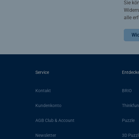
Sie kö
Widerr
alle e
Wid
Service
Entdeck
Kontakt
BRIO
Kundenkonto
Thinkfun
AGB Club & Account
Puzzle
Newsletter
3D Puzzl