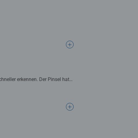
hneller erkennen. Der Pinsel hat
schöne Dekoration. In diesem
.
ltalent zu verbessern sowie
 das die Lust am Weitermalen