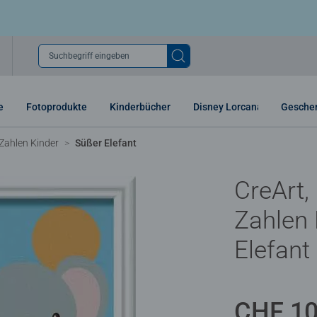
Suchbegriff eingeben
e
Fotoprodukte
Kinderbücher
Disney Lorcana
Gesche
Zahlen Kinder
Süßer Elefant
CreArt,
Zahlen 
Elefant
CHF 10