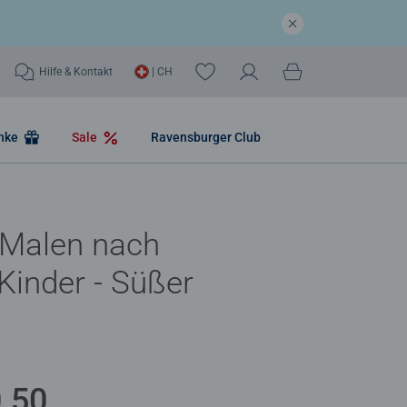
Hilfe & Kontakt
| CH
nke
Sale
Ravensburger Club
 Malen nach
Kinder - Süßer
.50