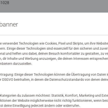
drei Schwierigkeitsstufen umgesetzt: von einfachen Bildern mit 
31028
flächen für Fortgeschrittene.
Künstler zum Malen brauchen und es ist kein Mischen der Farbe
mation
len Programm bietet eine große Motivauswahl für Kinder und
sbanner
kte
 verwendet Technologien wie Cookies, Pixel und Skripte, um ihre Website
sern. Einige dieser Technologien sind essenziell für den sicheren und zuve
wertungen abgegeben
onal und helfen uns dabei, deinen Besuch komfortabler zu gestalten, zu v
, dir Inhalte und Werbung anzuzeigen, die deinen Interessen entsprechen
nbietern darzustellen.
rtragung: Einige dieser Technologien können die Übertragung von Daten 
 DSGVO beinhalten, in denen die Datenschutzstandards von denen dein
 Bewertung
Kategorien du zulassen möchtest: Statistik, Komfort, Marketing und Exte
nktionen der Website möglicherweise nicht richtig funktionieren, wenn b
nst deine Einwilligung jederzeit ändern oder widerrufen.