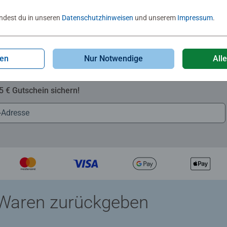
indest du in unseren
Datenschutzhinweisen
und unserem
Impressum
.
gen
Nur Notwendige
All
Zum Newsletter anmelden
 5 € Gutschein sichern!
Waren zurückgeben