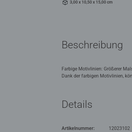
3,00 x 10,50 x 15,00 cm
Beschreibung
Farbige Motivlinien: Größerer Ma
Dank der farbigen Motivlinien, kö
eine gute Führung und so entsteht
Die schönen Motive zum Ausmalen 
Malset sind bereits 6 fertig gem
Details
Mit Malen nach Zahlen von Ravens
feinmotorische Fähigkeiten zu ent
weckt.
Artikelnummer:
12023102