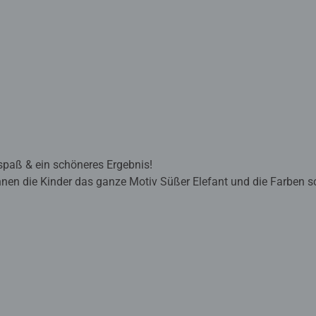
lspaß & ein schöneres Ergebnis!
nnen die Kinder das ganze Motiv Süßer Elefant und die Farben sc
 ein perfektes Bild.
sind eine tolle Geschenkidee für Kinder ab 7 Jahren und eine 
ischte Acrylfarben enthalten. Verpackungsdesign kann abweichen
burger lernen die Kinder Flächen sorgfältig auszumalen, ihr Ma
wickeln. Am Ende stehen Freude, Stolz und ein Erfolgserlebnis,