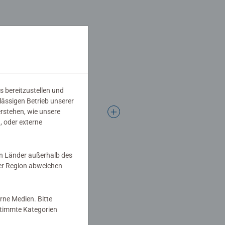
wenigen, großen Malflächen bis hin
n notwendig.
 Erwachsene.
s bereitzustellen und
rlässigen Betrieb unserer
erstehen, wie unsere
, oder externe
in Länder außerhalb des
er Region abweichen
rne Medien. Bitte
estimmte Kategorien