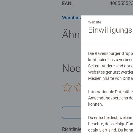
Die Motive sind altersgerecht in 
EAN:
40055552
zu Bildern mit vielen, kleinen Mal
Jedes Malset enthält alles, was 
Warnhinweise und Herstellerinfor
Das Ravensburger Malen nach Zah
Website
Einwilligung
Ähnliche Produ
Die Ravensburger Gruppe
kontinuierlich zu verbes
Noch keine Be
Seiten. Andere sind opti
Websites genutzt werden
Medieninhalte von Dritta
0/0
Internationale Datenübe
Anwendungsbereichs der
können.
Verfasse eine
Du entscheidest, welche 
beachte, dass einige Fu
Richtlinien für Bewertungen
deaktiviert sind. Du kan