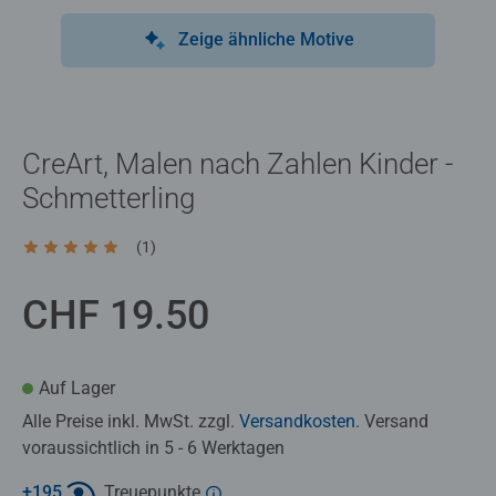
Zeige ähnliche Motive
CreArt, Malen nach Zahlen Kinder -
Schmetterling
(1)
Durchschnittliche Bewertung 5.0 von 5 Sternen.
CHF 19.50
Auf Lager
Alle Preise inkl. MwSt. zzgl.
Versandkosten
. Versand
voraussichtlich in 5 - 6 Werktagen
+
195
Treuepunkte