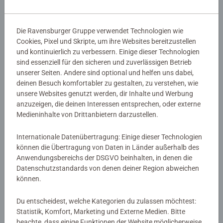
Farbige Motivlinien: Größerer Malspaß & ein schöneres
Ergebnis!
Dank der farbigen Motivlinien, können die Kinder das
Die Ravensburger Gruppe verwendet Technologien wie
ganze Motiv Schmetterling und die Farben schneller
Cookies, Pixel und Skripte, um ihre Websites bereitzustellen
Details
erkennen. Der Pinsel hat eine gute Führung und so
und kontinuierlich zu verbessern. Einige dieser Technologien
entsteht ein perfektes Bild.
sind essenziell für den sicheren und zuverlässigen Betrieb
Artikelnummer:
28474
unserer Seiten. Andere sind optional und helfen uns dabei,
Die schönen Motive zum Ausmalen sind eine tolle
EAN:
4005556284740
deinen Besuch komfortabler zu gestalten, zu verstehen, wie
Geschenkidee für Kinder ab 7 Jahren und eine schöne
unsere Websites genutzt werden, dir Inhalte und Werbung
Dekoration. In diesem Malset sind bereits 10 fertig
anzuzeigen, die deinen Interessen entsprechen, oder externe
Warnhinweise und Herstellerinformation
gemischte Acrylfarben enthalten. Verpackungsdesign
Medieninhalte von Drittanbietern darzustellen.
kann abweichen.
Ähnliche Produkte
Internationale Datenübertragung: Einige dieser Technologien
Mit Malen nach Zahlen von Ravensburger lernen die
können die Übertragung von Daten in Länder außerhalb des
Kinder Flächen sorgfältig auszumalen, ihr Maltalent zu
Anwendungsbereichs der DSGVO beinhalten, in denen die
Datenschutzstandards von denen deiner Region abweichen
verbessern sowie feinmotorische Fähigkeiten zu
können.
entwickeln. Am Ende stehen Freude, Stolz und ein
Bewertungen (1)
Erfolgserlebnis, das die Lust am Weitermalen weckt.
Du entscheidest, welche Kategorien du zulassen möchtest:
Die Motive sind altersgerecht in drei Schwierigkeitsstufen
5.0/5
Statistik, Komfort, Marketing und Externe Medien. Bitte
Durchschnittliche Bewertung 5.0 von 5 Sternen.
umgesetzt: von einfachen Bildern mit wenigen, großen
beachte, dass einige Funktionen der Website möglicherweise