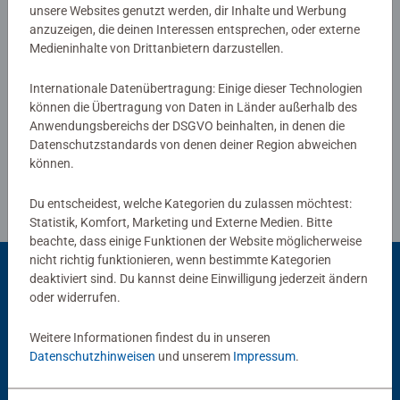
Malflächen für Fortgeschrittene.
unsere Websites genutzt werden, dir Inhalte und Werbung
anzuzeigen, die deinen Interessen entsprechen, oder externe
Jedes Malset enthält alles, was Künstler zum Malen
Medieninhalte von Drittanbietern darzustellen.
brauchen und es ist kein Mischen der Farben notwendig.
Verfasse eine Bewertung
Das Ravensburger Malen nach Zahlen Programm bietet
Internationale Datenübertragung: Einige dieser Technologien
eine große Motivauswahl für Kinder und Erwachsene.
können die Übertragung von Daten in Länder außerhalb des
Richtlinien für Bewertungen
Anwendungsbereichs der DSGVO beinhalten, in denen die
Datenschutzstandards von denen deiner Region abweichen
können.
Du entscheidest, welche Kategorien du zulassen möchtest:
Statistik, Komfort, Marketing und Externe Medien. Bitte
beachte, dass einige Funktionen der Website möglicherweise
nicht richtig funktionieren, wenn bestimmte Kategorien
deaktiviert sind. Du kannst deine Einwilligung jederzeit ändern
oder widerrufen.
Beliebte Auswahl
Weitere Informationen findest du in unseren
Andere Kunden mögen auch
Datenschutzhinweisen
und unserem
Impressum
.