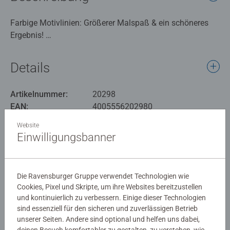
Farbige Motivlinien: Größerer Malspaß & ein schöneres
Ergebnis!
Dank der farbigen Motivlinien, können die Kinder das
ganze Motiv Abenteuer und die Farben schneller
Details
erkennen. Der Pinsel hat eine gute Führung und so
entsteht ein perfektes Bild.
Artikelnummer:
20298
Die schönen Motive zum Ausmalen sind eine tolle
EAN:
4005556202980
Geschenkidee für Kinder ab 7 Jahren und eine schöne
Dekoration. In diesem Malset sind bereits 13 fertig
Website
Warnhinweise und Herstellerinformation
gemischte Acrylfarben enthalten. Verpackungsdesign
Einwilligungsbanner
kann abweichen.
Ähnliche Produkte
Mit Malen nach Zahlen von Ravensburger lernen die
Die Ravensburger Gruppe verwendet Technologien wie
Kinder Flächen sorgfältig auszumalen, ihr Maltalent zu
Cookies, Pixel und Skripte, um ihre Websites bereitzustellen
verbessern sowie feinmotorische Fähigkeiten zu
und kontinuierlich zu verbessern. Einige dieser Technologien
entwickeln. Am Ende stehen Freude, Stolz und ein
Noch keine Bewertungen
sind essenziell für den sicheren und zuverlässigen Betrieb
Erfolgserlebnis, das die Lust am Weitermalen weckt.
unserer Seiten. Andere sind optional und helfen uns dabei,
abgegeben