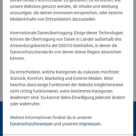
deinen Besuch komfortabler zu gestalten, zu verstehen, wie
Die Motive sind altersgerecht in drei Schwierigkeitsstufen
unsere Websites genutzt werden, dir Inhalte und Werbung
umgesetzt: von einfachen Bildern mit wenigen, großen
anzuzeigen, die deinen Interessen entsprechen, oder externe
0/0
Malflächen bis hin zu Bildern mit vielen, kleinen
Medieninhalte von Drittanbietern darzustellen.
Malflächen für Fortgeschrittene.
Jedes Malset enthält alles, was Künstler zum Malen
Internationale Datenübertragung: Einige dieser Technologien
brauchen und es ist kein Mischen der Farben notwendig.
Verfasse eine Bewertung
können die Übertragung von Daten in Länder außerhalb des
Das Ravensburger Malen nach Zahlen Programm bietet
Anwendungsbereichs der DSGVO beinhalten, in denen die
eine große Motivauswahl für Kinder und Erwachsene.
Datenschutzstandards von denen deiner Region abweichen
Richtlinien für Bewertungen
können.
Du entscheidest, welche Kategorien du zulassen möchtest:
Statistik, Komfort, Marketing und Externe Medien. Bitte
beachte, dass einige Funktionen der Website möglicherweise
nicht richtig funktionieren, wenn bestimmte Kategorien
deaktiviert sind. Du kannst deine Einwilligung jederzeit ändern
oder widerrufen.
Weitere Informationen findest du in unseren
Beliebte Auswahl
Datenschutzhinweisen
und unserem
Impressum
.