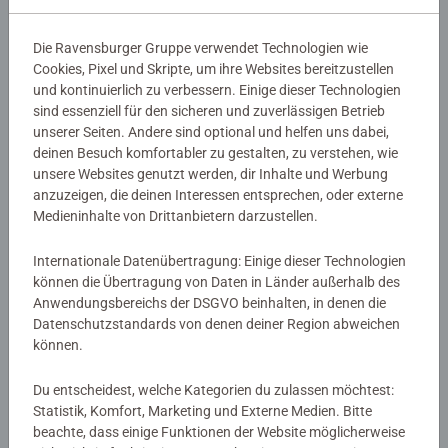
für ein perfektes Finish. Das trendige Motiv Weihnachts-
Nussknacker bietet großartigen Malspaß für Erwachsene
Die Ravensburger Gruppe verwendet Technologien wie
ab 12. Die Motivlinien sind bereits vorgedruckt und
Details
Cookies, Pixel und Skripte, um ihre Websites bereitzustellen
nummeriert und müssen mit den fertig gemischten
und kontinuierlich zu verbessern. Einige dieser Technologien
Acrylfarben ausgemalt werden. Das ist Malspaß mit
sind essenziell für den sicheren und zuverlässigen Betrieb
Artikelnummer:
23893
Erfolgsgarantie für eine einzigartige Wanddekoration.
unserer Seiten. Andere sind optional und helfen uns dabei,
EAN:
4005556238934
Malen war noch nie so einfach!
deinen Besuch komfortabler zu gestalten, zu verstehen, wie
unsere Websites genutzt werden, dir Inhalte und Werbung
Warnhinweise und Herstellerinformation
anzuzeigen, die deinen Interessen entsprechen, oder externe
Mit CreArt - Malen nach Zahlen von Ravensburger den
Medieninhalte von Drittanbietern darzustellen.
Weg zur inneren Ruhe und Entspannung finden. Einfach
Ähnliche Produkte
auspacken und los malen: jedes Malset enthält alles, was
Internationale Datenübertragung: Einige dieser Technologien
zum Malen benötigt wird und es ist kein Mischen der
können die Übertragung von Daten in Länder außerhalb des
Farben notwendig. Das fertig gemalte Bild eignet sich als
Anwendungsbereichs der DSGVO beinhalten, in denen die
trendige Dekoration in jedem Zuhause. Das Ravensburger
Datenschutzstandards von denen deiner Region abweichen
CreArt - Malen nach Zahlen Programm bietet eine große
Noch keine Bewertungen
können.
Motivauswahl für Kinder und Erwachsene.
abgegeben
Du entscheidest, welche Kategorien du zulassen möchtest:
Statistik, Komfort, Marketing und Externe Medien. Bitte
0/0
beachte, dass einige Funktionen der Website möglicherweise