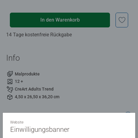
In den Warenkorb
14 Tage kostenfreie Rückgabe
Info
Malprodukte
12 +
CreArt Adults Trend
4,50 x 26,50 x 36,20 cm
Beschreibung
Website
Einwilligungsbanner
Coole Designs, leuchtende Farben und glänzender Lack