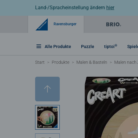
Land-/Spracheinstellung ändern
hier
Ravensburger
®
Alle Produkte
Puzzle
tiptoi
Spiel
Start
Produkte
Malen & Basteln
Malen nach 