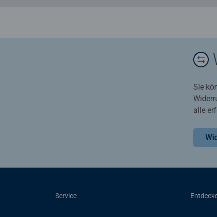
Sie kö
Widerr
alle e
Wid
Service
Entdeck