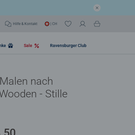
Hilfe & Kontakt
| CH
nke
Sale
Ravensburger Club
 Malen nach
Wooden - Stille
.50