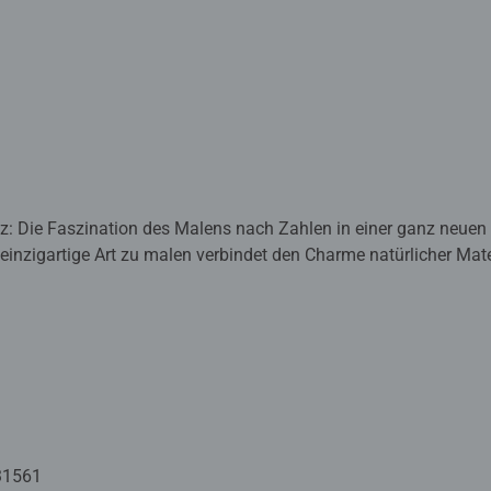
z: Die Faszination des Malens nach Zahlen in einer ganz neue
inzigartige Art zu malen verbindet den Charme natürlicher Mate
en-nach-Zahlen-Prinzips. Perfekt für Anfänger und erfahrene Kün
vergleichliches Erlebnis.
rtig, los! Mit unseren Komplettsets für Ihre eigene Holz-Deco-Kunst
hen Stärken machen das Ausmalen flexibel
 Ihr Kunstwerk zum dekorativen Element für die Wand
31561