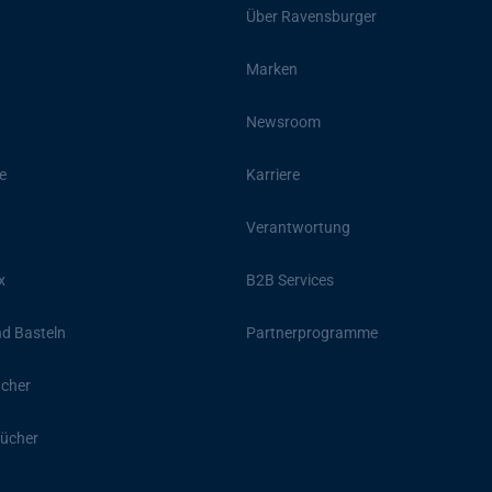
Über Ravensburger
Marken
Newsroom
e
Karriere
Verantwortung
x
B2B Services
d Basteln
Partnerprogramme
ücher
ücher