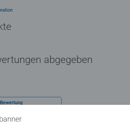
beim Malen des Motivs Stille Natur! Wooden war noch nie so s
mation
ch auch für Einsteiger in das CreArt Malen nach Zahlen
kte
wertungen abgegeben
 Bewertung
sbanner