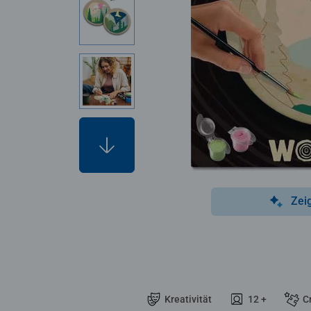
Zei
Kreativität
12 +
C