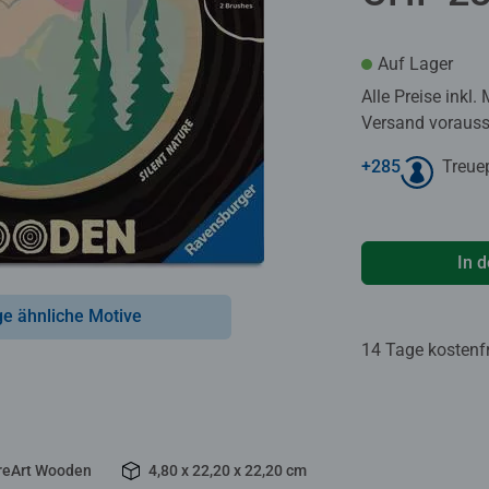
Auf Lager
Alle Preise inkl.
Versand voraussi
+
285
Treue
In 
ge ähnliche Motive
14 Tage kostenf
reArt Wooden
4,80 x 22,20 x 22,20 cm