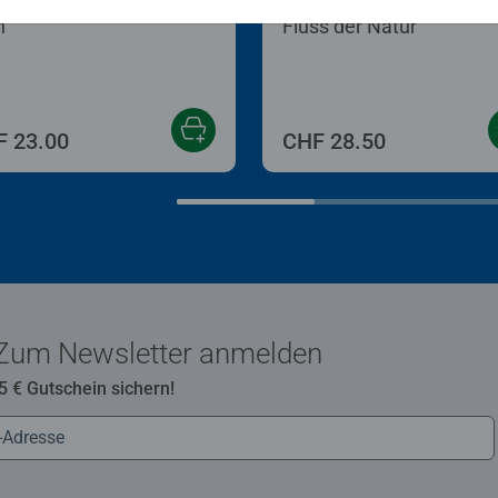
n nach Zahlen Erwachsene
Malen nach Zahlen Erwachsen
n
Fluss der Natur
 23.00
CHF 28.50
Zum Newsletter anmelden
 5 € Gutschein sichern!