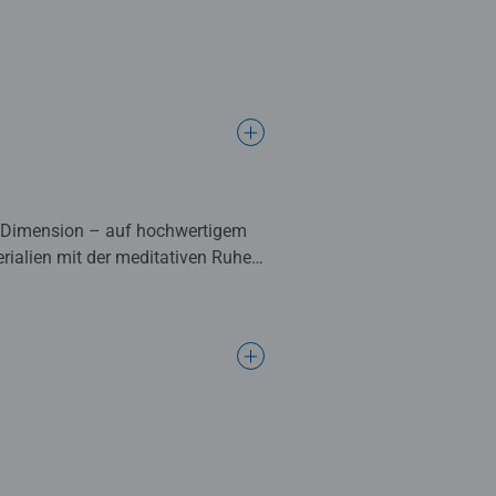
n Dimension – auf hochwertigem
rialien mit der meditativen Ruhe
stler ab 12 Jahren, bietet unser