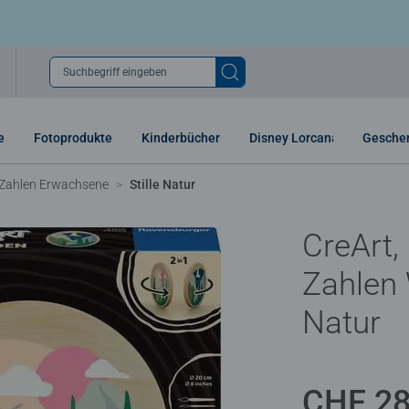
Suchbegriff eingeben
e
Fotoprodukte
Kinderbücher
Disney Lorcana
Gesche
Zahlen Erwachsene
Stille Natur
CreArt,
Zahlen 
Natur
CHF 28