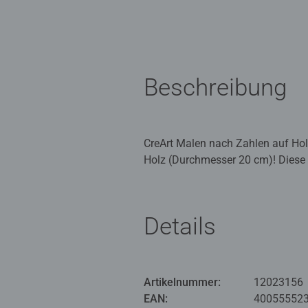
Beschreibung
CreArt Malen nach Zahlen auf Hol
Holz (Durchmesser 20 cm)! Diese e
und Präzision des klassischen Mal
Malen nach Zahlen auf Holz ein un
Details
- Pinsel bereit, auf die Plätze, fe
- 2 Holzpinsel in unterschiedlic
Artikelnummer:
12023156
- Der praktische Aufhänger macht
EAN:
40055552