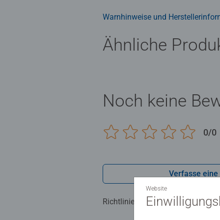
- Entspannen und Stress abbauen 
Warnhinweise und Herstellerinfor
- Das Motiv Stille Natur eignet si
Ähnliche Produ
Noch keine Be
0/0
Verfasse eine
Website
Einwilligung
Richtlinien für Bewertungen