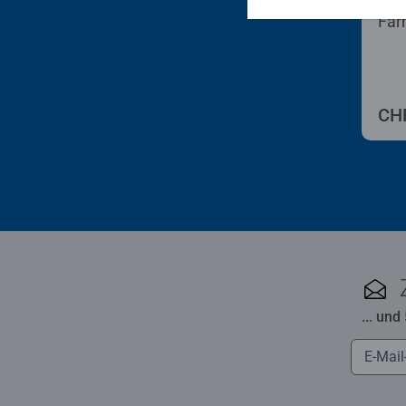
Male
Far
CHF
... und