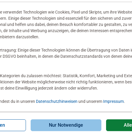
 verwendet Technologien wie Cookies, Pixel und Skripte, um ihre Website
sern. Einige dieser Technologien sind essenziell für den sicheren und zuve
onal und helfen uns dabei, deinen Besuch komfortabler zu gestalten, zu v
, dir Inhalte und Werbung anzuzeigen, die deinen Interessen entsprechen
nbietern darzustellen.
rtragung: Einige dieser Technologien können die Übertragung von Daten 
 DSGVO beinhalten, in denen die Datenschutzstandards von denen dein
Kategorien du zulassen möchtest: Statistik, Komfort, Marketing und Exte
nktionen der Website möglicherweise nicht richtig funktionieren, wenn b
nst deine Einwilligung jederzeit ändern oder widerrufen.
indest du in unseren
Datenschutzhinweisen
und unserem
Impressum
.
gen
Nur Notwendige
All