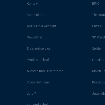
Kontakt
BRIO
Kundenkonto
Thinkfun
AGB Club & Account
Puzzle
Newsletter
3D Puzzl
Ersatzteilservice
Spiele
Produktrückruf
GraviTra
Autoren und Illustratoren
Malen un
Spielanleitungen
Kinderb
®
tiptoi
Jugendb
Kita und Schule