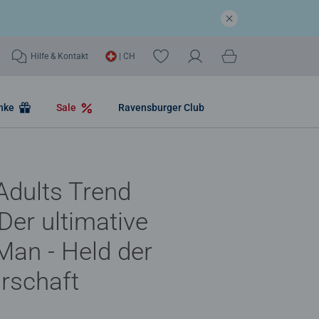
Hilfe & Kontakt
| CH
nke
Sale
Ravensburger Club
Adults Trend
Der ultimative
Man - Held der
rschaft