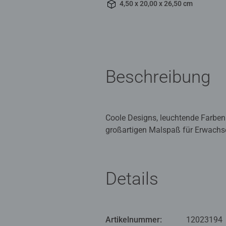
4,50 x 20,00 x 26,50 cm
Beschreibung
Coole Designs, leuchtende Farben 
großartigen Malspaß für Erwachse
gemischten Acrylfarben ausgemalt
noch nie so einfach!
Details
Mit CreArt - Malen nach Zahlen 
malen: jedes Malset enthält alles
Bild eignet sich als trendige De
große Motivauswahl für Kinder u
Artikelnummer:
12023194