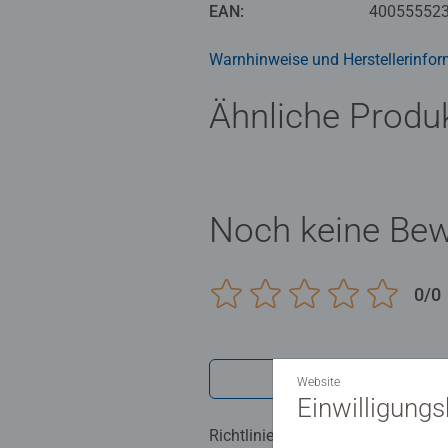
EAN:
40055552
Warnhinweise und Herstellerinfor
Ähnliche Produ
Noch keine Be
0/0
Verfasse eine
Website
Einwilligung
Richtlinien für Bewertungen