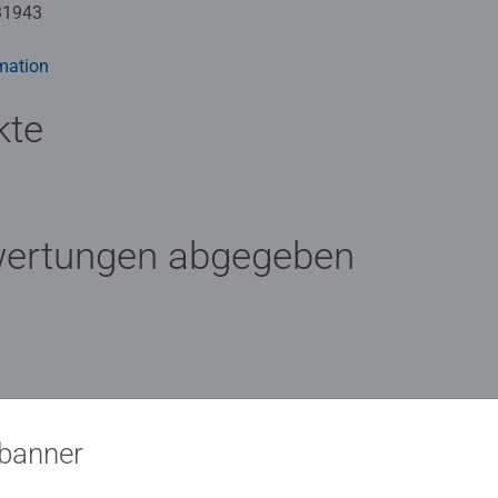
31943
mation
kte
wertungen abgegeben
 Bewertung
sbanner