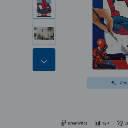
Zei
Kreativität
12 +
C