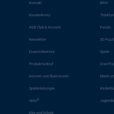
Kontakt
BRIO
Kundenkonto
Thinkfun
AGB Club & Account
Puzzle
Newsletter
3D Puzzl
Ersatzteilservice
Spiele
Produktrückruf
GraviTra
Autoren und Illustratoren
Malen un
Spielanleitungen
Kinderb
®
tiptoi
Jugendb
Kita und Schule