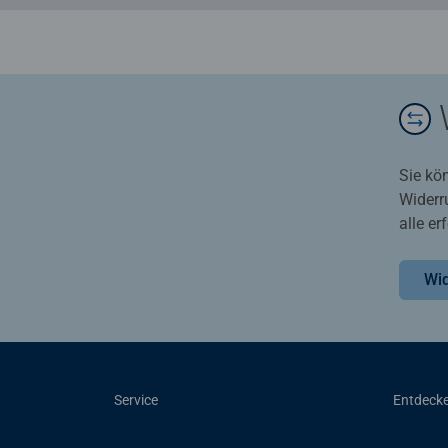
Sie kö
Widerr
alle e
Wid
Service
Entdeck