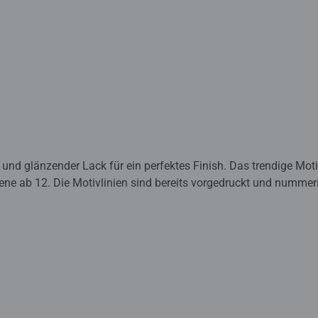
und glänzender Lack für ein perfektes Finish. Das trendige Mot
ne ab 12. Die Motivlinien sind bereits vorgedruckt und nummeri
 werden. Das ist Malspaß mit Erfolgsgarantie für eine einziga
von Ravensburger den Weg zur inneren Ruhe und Entspannung fi
, was zum Malen benötigt wird und es ist kein Mischen der Farb
koration in jedem Zuhause. Das Ravensburger CreArt - Malen nac
nd Erwachsene.