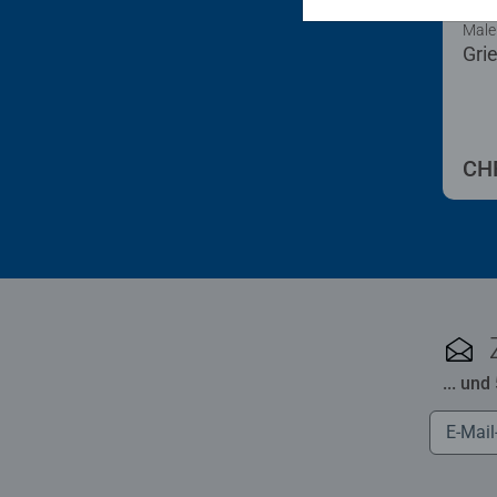
Male
Gri
CHF
... und