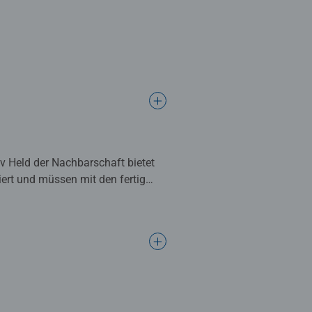
iv Held der Nachbarschaft bietet
ert und müssen mit den fertig
rtige Wanddekoration. Malen war
nden. Einfach auspacken und los
en notwendig. Das fertig gemalte
h Zahlen Programm bietet eine