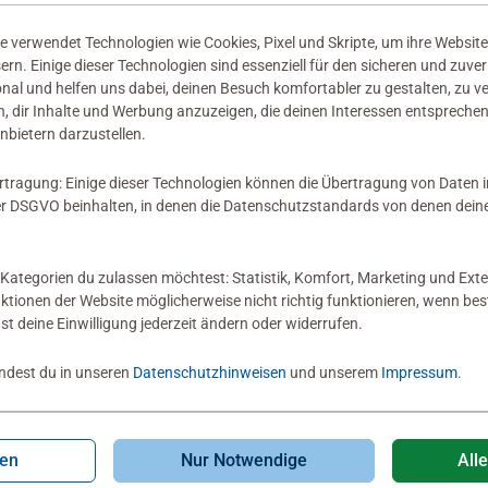
 verwendet Technologien wie Cookies, Pixel und Skripte, um ihre Website
sern. Einige dieser Technologien sind essenziell für den sicheren und zuve
onal und helfen uns dabei, deinen Besuch komfortabler zu gestalten, zu v
, dir Inhalte und Werbung anzuzeigen, die deinen Interessen entsprechen
nbietern darzustellen.
rtragung: Einige dieser Technologien können die Übertragung von Daten 
 DSGVO beinhalten, in denen die Datenschutzstandards von denen dein
Kategorien du zulassen möchtest: Statistik, Komfort, Marketing und Exte
nktionen der Website möglicherweise nicht richtig funktionieren, wenn b
nst deine Einwilligung jederzeit ändern oder widerrufen.
indest du in unseren
Datenschutzhinweisen
und unserem
Impressum
.
gen
Nur Notwendige
All