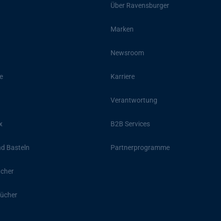
Über Ravensburger
Marken
Newsroom
e
Karriere
Verantwortung
x
B2B Services
d Basteln
Partnerprogramme
ücher
ücher