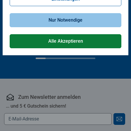
Nur Notwendige
Wieso? Weshalb? Warum?
Wieso? Weshalb? Warum?
Der Kran
Alles über Wasser
Durchschnittliche Bewertung 5.0 von 5 Sternen.
Durchschnittliche Bewertung 5.0 von 5
Alle Akzeptieren
CHF 16.90
CHF 20.90
Zum Newsletter anmelden
... und 5 € Gutschein sichern!