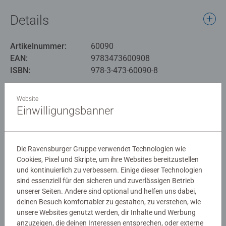
Details
Artikelnummer:
60090
EAN:
9783473600908
ISBN:
978-3-473-60090-8
Warnhinweise und Herstellerinformation
Website
Einwilligungsbanner
Bewertungen (3)
Die Ravensburger Gruppe verwendet Technologien wie
5.0/5
Cookies, Pixel und Skripte, um ihre Websites bereitzustellen
Durchschnittliche Bewertung 5.0 von 5 Sternen.
und kontinuierlich zu verbessern. Einige dieser Technologien
sind essenziell für den sicheren und zuverlässigen Betrieb
unserer Seiten. Andere sind optional und helfen uns dabei,
Bewertungen
deinen Besuch komfortabler zu gestalten, zu verstehen, wie
unsere Websites genutzt werden, dir Inhalte und Werbung
anzuzeigen, die deinen Interessen entsprechen, oder externe