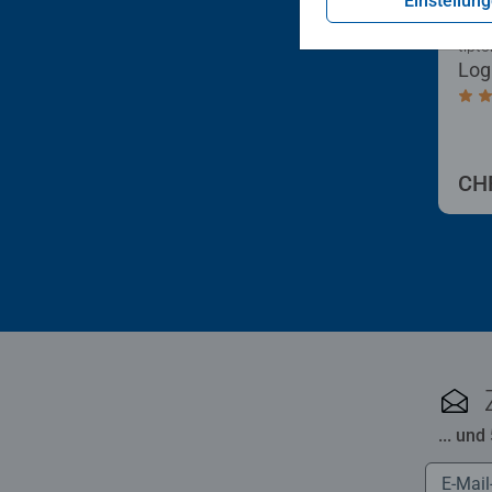
Einstellun
tipto
Log
Dur
CHF
... und