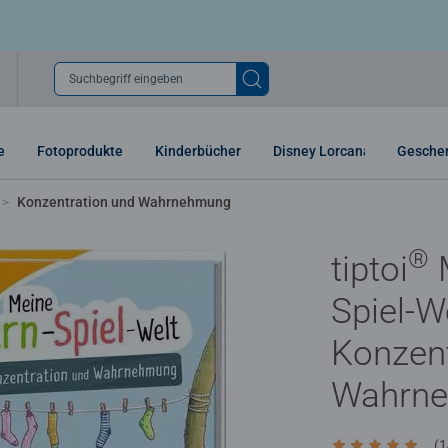
Suchbegriff eingeben
e
Fotoprodukte
Kinderbücher
Disney Lorcana
Gesche
Konzentration und Wahrnehmung
®
tiptoi
M
Spiel-We
Konzent
Wahrn
(1