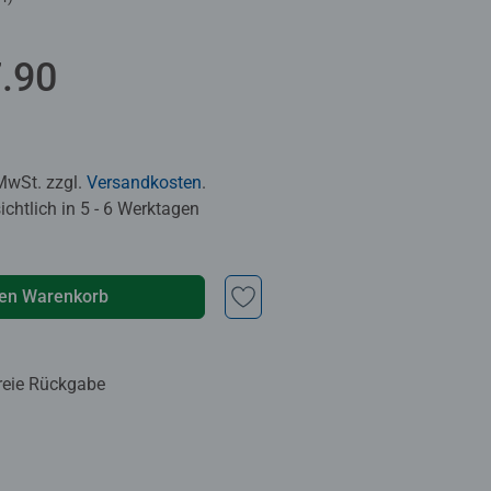
he Bewertung 5.0 von 5 Sternen.
.90
 MwSt. zzgl.
Versandkosten
.
chtlich in 5 - 6 Werktagen
den Warenkorb
reie Rückgabe