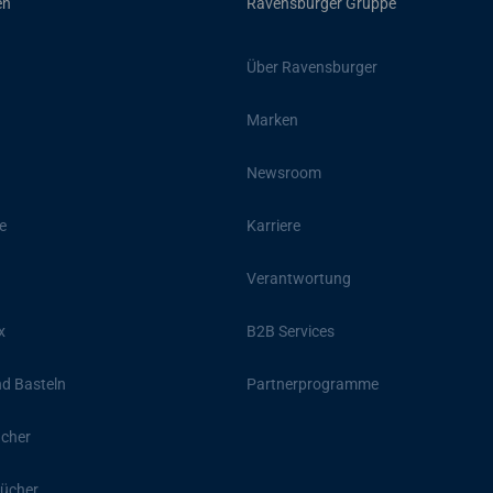
en
Ravensburger Gruppe
Über Ravensburger
Marken
Newsroom
e
Karriere
Verantwortung
x
B2B Services
d Basteln
Partnerprogramme
ücher
ücher