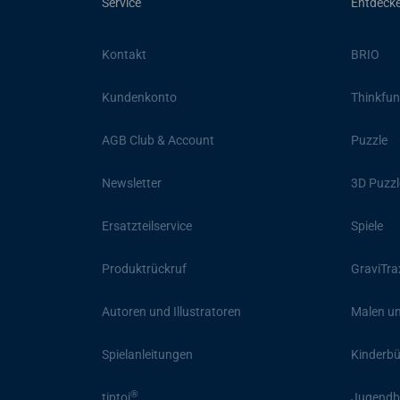
Service
Entdeck
Kontakt
BRIO
Kundenkonto
Thinkfun
AGB Club & Account
Puzzle
Newsletter
3D Puzzl
Ersatzteilservice
Spiele
Produktrückruf
GraviTra
Autoren und Illustratoren
Malen un
Spielanleitungen
Kinderb
®
tiptoi
Jugendb