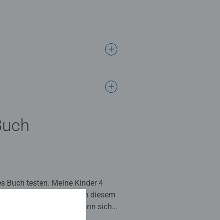
Buch
 5 Sternen.
es Buch testen. Meine Kinder 4
 beide sehr begeistert von diesem
 mein 4 Jähriger Sohn kann sich
eschäftigen. Die Spiele machen