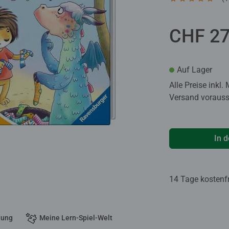
Durchschnittlic
CHF 27
Auf Lager
Alle Preise inkl.
Versand voraussi
In 
14 Tage kostenf
dung
Meine Lern-Spiel-Welt