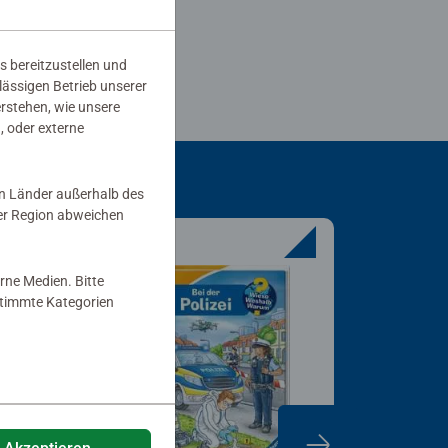
d die Bilder sind total süß
wertung als hilfreich markiert.
s bereitzustellen und
rlässigen Betrieb unserer
erstehen, wie unsere
, oder externe
in Länder außerhalb des
er Region abweichen
rne Medien. Bitte
estimmte Kategorien