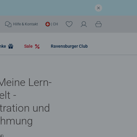
Hilfe & Kontakt
| CH
nke
Sale
Ravensburger Club
eine Lern-
lt -
ration und
ehmung
4)