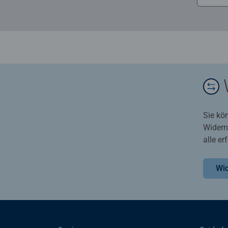
Sie kö
Widerr
alle e
Wid