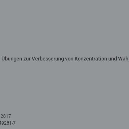
d Übungen zur Verbesserung von Konzentration und W
92817
49281-7