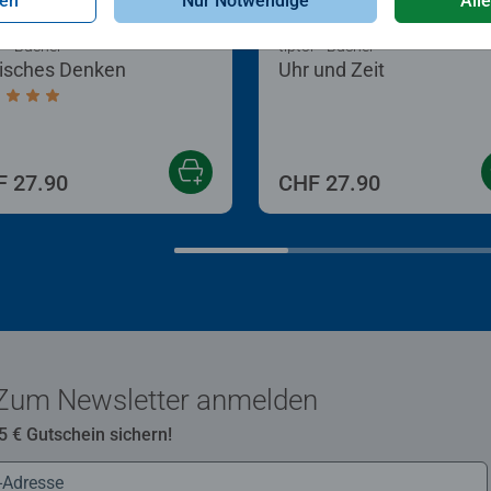
gen
Nur Notwendige
All
®
®
i
Bücher
tiptoi
Bücher
isches Denken
Uhr und Zeit
chschnittliche Bewertung 5.0 von 5 Sternen.
 27.90
CHF 27.90
Zum Newsletter anmelden
 5 € Gutschein sichern!