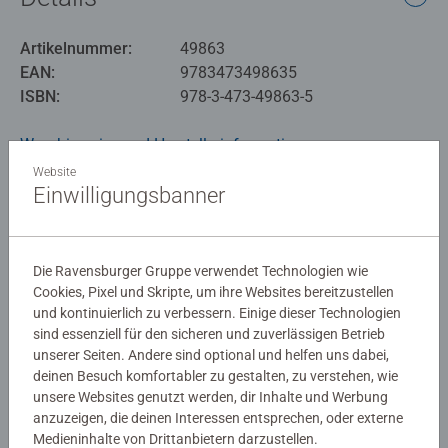
Artikelnummer:
49863
EAN:
9783473498635
ISBN:
978-3-473-49863-5
Warnhinweise und Herstellerinformation
Website
Einwilligungsbanner
Noch keine Bewertungen
abgegeben
Die Ravensburger Gruppe verwendet Technologien wie
Cookies, Pixel und Skripte, um ihre Websites bereitzustellen
0/0
und kontinuierlich zu verbessern. Einige dieser Technologien
sind essenziell für den sicheren und zuverlässigen Betrieb
unserer Seiten. Andere sind optional und helfen uns dabei,
deinen Besuch komfortabler zu gestalten, zu verstehen, wie
Verfasse eine Bewertung
unsere Websites genutzt werden, dir Inhalte und Werbung
anzuzeigen, die deinen Interessen entsprechen, oder externe
Medieninhalte von Drittanbietern darzustellen.
Richtlinien für Bewertungen