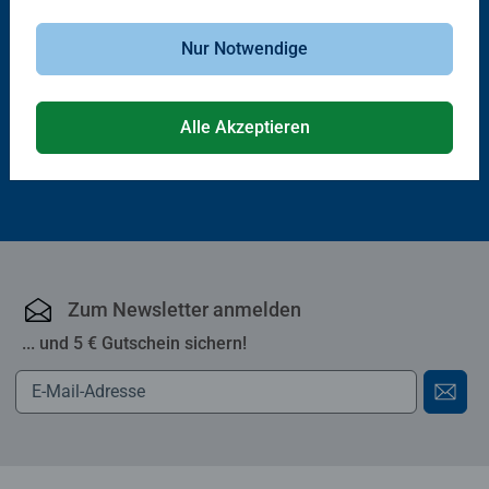
Wieso? Weshalb? Warum?
Babybücher & Pappbilderbücher
Sonne, Mond und Sterne
Fahrzeuge
Nur Notwendige
Durchschnittliche Bewertung 4.3 von 5 Sternen.
Alle Akzeptieren
CHF 16.90
CHF 14.50
Zum Newsletter anmelden
... und 5 € Gutschein sichern!