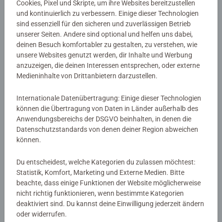
EAN:
9783473475223
Cookies, Pixel und Skripte, um ihre Websites bereitzustellen
ISBN:
978-3-473-47522-3
und kontinuierlich zu verbessern. Einige dieser Technologien
sind essenziell für den sicheren und zuverlässigen Betrieb
unserer Seiten. Andere sind optional und helfen uns dabei,
Warnhinweise und Herstellerinformation
deinen Besuch komfortabler zu gestalten, zu verstehen, wie
unsere Websites genutzt werden, dir Inhalte und Werbung
anzuzeigen, die deinen Interessen entsprechen, oder externe
Noch keine Bewertungen
Medieninhalte von Drittanbietern darzustellen.
abgegeben
Internationale Datenübertragung: Einige dieser Technologien
können die Übertragung von Daten in Länder außerhalb des
0/0
Anwendungsbereichs der DSGVO beinhalten, in denen die
Datenschutzstandards von denen deiner Region abweichen
können.
Verfasse eine Bewertung
Du entscheidest, welche Kategorien du zulassen möchtest:
Statistik, Komfort, Marketing und Externe Medien. Bitte
beachte, dass einige Funktionen der Website möglicherweise
Richtlinien für Bewertungen
nicht richtig funktionieren, wenn bestimmte Kategorien
deaktiviert sind. Du kannst deine Einwilligung jederzeit ändern
oder widerrufen.