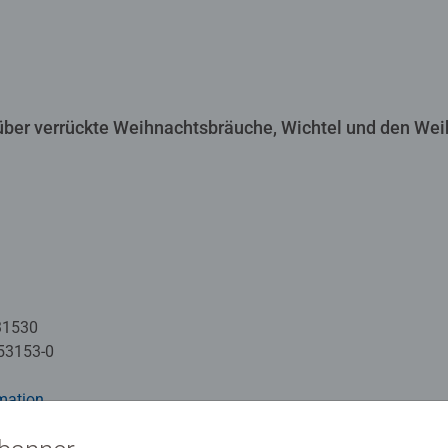
 über verrückte Weihnachtsbräuche, Wichtel und den We
31530
53153-0
mation