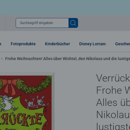
Suchbegriff eingeben
e
Fotoprodukte
Kinderbücher
Disney Lorcana
Gesche
Frohe Weihnachten! Alles über Wichtel, den Nikolaus und die lust
Verrück
Frohe 
Alles ü
Nikolau
lustigs