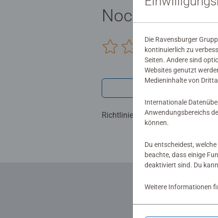
Einwilligung
Noch keine Be
Die Ravensburger Gruppe
0/0
kontinuierlich zu verbes
Seiten. Andere sind opti
Websites genutzt werden
Medieninhalte von Dritta
Verfasse eine
Internationale Datenübe
Anwendungsbereichs der
Richtlinien für Bewertungen
können.
Du entscheidest, welche 
beachte, dass einige Fu
deaktiviert sind. Du kan
Weitere Informationen f
... und