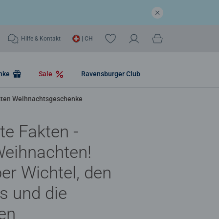
Hilfe & Kontakt
| CH
nke
Sale
Ravensburger Club
igsten Weihnachtsgeschenke
te Fakten -
Weihnachten!
ber Wichtel, den
s und die
ten