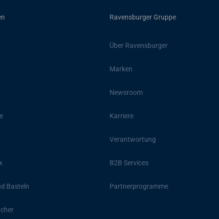
en
Ravensburger Gruppe
Über Ravensburger
Marken
Newsroom
e
Karriere
Verantwortung
x
B2B Services
d Basteln
Partnerprogramme
ücher