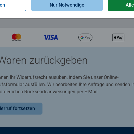
gen
Nur Notwendige
All
Waren zurückgeben
nnen Ihr Widerrufsrecht ausüben, indem Sie unser Online-
ufsformular ausfüllen. Wir bearbeiten Ihre Anfrage und senden 
rforderlichen Rücksendeanweisungen per E-Mail.
erruf fortsetzen