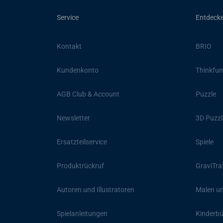
Service
Entdeck
Kontakt
BRIO
Kundenkonto
Thinkfun
AGB Club & Account
Puzzle
Newsletter
3D Puzzl
Ersatzteilservice
Spiele
Produktrückruf
GraviTra
Autoren und Illustratoren
Malen un
Spielanleitungen
Kinderb