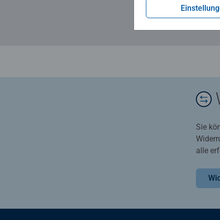
Einstellun
Sie kö
Widerr
alle e
Wid