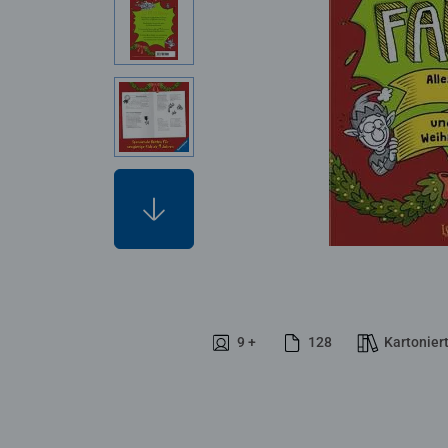
9 +
128
Kartonier