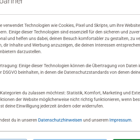
sbanner
wertungen abgegeben
 verwendet Technologien wie Cookies, Pixel und Skripte, um ihre Website
sern. Einige dieser Technologien sind essenziell für den sicheren und zuve
onal und helfen uns dabei, deinen Besuch komfortabler zu gestalten, zu v
, dir Inhalte und Werbung anzuzeigen, die deinen Interessen entsprechen
nbietern darzustellen.
 Bewertung
rtragung: Einige dieser Technologien können die Übertragung von Daten 
 DSGVO beinhalten, in denen die Datenschutzstandards von denen dein
Kategorien du zulassen möchtest: Statistik, Komfort, Marketing und Exte
nktionen der Website möglicherweise nicht richtig funktionieren, wenn b
nst deine Einwilligung jederzeit ändern oder widerrufen.
indest du in unseren
Datenschutzhinweisen
und unserem
Impressum
.
Zum Newsletter anmelden
 5 € Gutschein sichern!