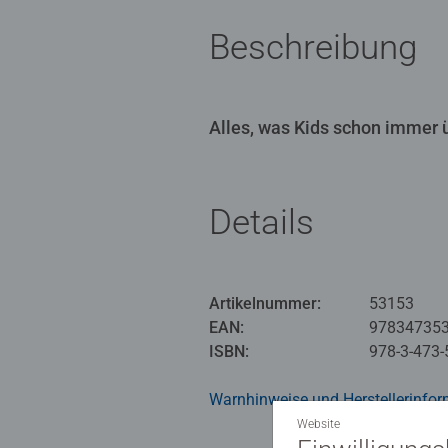
Beschreibung
Alles, was Kids schon immer
Details
Artikelnummer:
53153
EAN:
97834735
ISBN:
978-3-473-
Warnhinweise und Herstellerinfor
Website