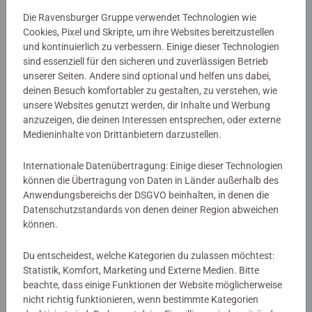
Details
Die Ravensburger Gruppe verwendet Technologien wie
Cookies, Pixel und Skripte, um ihre Websites bereitzustellen
Artikelnummer:
51282
und kontinuierlich zu verbessern. Einige dieser Technologien
EAN:
9783473512829
sind essenziell für den sicheren und zuverlässigen Betrieb
ISBN:
978-3-473-51282-9
unserer Seiten. Andere sind optional und helfen uns dabei,
deinen Besuch komfortabler zu gestalten, zu verstehen, wie
unsere Websites genutzt werden, dir Inhalte und Werbung
Warnhinweise und Herstellerinformation
anzuzeigen, die deinen Interessen entsprechen, oder externe
Medieninhalte von Drittanbietern darzustellen.
Noch keine Bewertungen
Internationale Datenübertragung: Einige dieser Technologien
abgegeben
können die Übertragung von Daten in Länder außerhalb des
Anwendungsbereichs der DSGVO beinhalten, in denen die
Datenschutzstandards von denen deiner Region abweichen
0/0
können.
Du entscheidest, welche Kategorien du zulassen möchtest:
Statistik, Komfort, Marketing und Externe Medien. Bitte
Verfasse eine Bewertung
beachte, dass einige Funktionen der Website möglicherweise
nicht richtig funktionieren, wenn bestimmte Kategorien