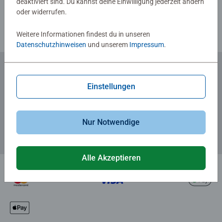
deaktiviert sind. Du kannst deine Einwilligung jederzeit ändern
Richtlinien für Bewertungen
oder widerrufen.
Weitere Informationen findest du in unseren
Datenschutzhinweisen
und unserem
Impressum
.
Zum Newsletter anmelden
Einstellungen
... und 5 € Gutschein sichern!
Nur Notwendige
Alle Akzeptieren