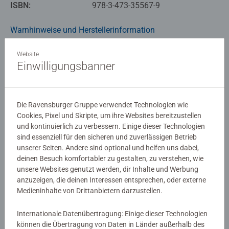
ISBN:
978-3-473-35567-9
Hurra, wir kriegen ein BabyAls Peter und Ida erfahren,
Warnhinweise und Herstellerinformation
dass sie bald ein Geschwisterchen bekommen, sind die
beiden ziemlich aus dem Häuschen. "Minimum" nennen
Website
sie das Kind im Leib der Mutter, das noch keinen richtigen
Einwilligungsbanner
Noch keine Bewertungen
Namen hat. Zusammen mit ihren Eltern bereiten sie sich
auf Minimum vor, erleben die Schwangerschaft und
abgegeben
schließlich die Geburt und die Ankunft der kleinen
Die Ravensburger Gruppe verwendet Technologien wie
Minimum im neuen Zuhause. Das alles verläuft nicht
0/0
Cookies, Pixel und Skripte, um ihre Websites bereitzustellen
ohne Konflikte und Schwierigkeiten, aber am Ende sind
und kontinuierlich zu verbessern. Einige dieser Technologien
sie stolz auf Minimum und lieben ihre neue
sind essenziell für den sicheren und zuverlässigen Betrieb
Schwester.Aufklärung für KinderWährend die Geschichte
unserer Seiten. Andere sind optional und helfen uns dabei,
Verfasse eine Bewertung
der Familie Lindström in Form eines Comics erzählt wird,
deinen Besuch komfortabler zu gestalten, zu verstehen, wie
werden allerlei Fragen rund um die Themen Sexualität,
unsere Websites genutzt werden, dir Inhalte und Werbung
Schwangerschaft und Kinderkriegen, Mann und Frau
anzuzeigen, die deinen Interessen entsprechen, oder externe
Richtlinien für Bewertungen
Medieninhalte von Drittanbietern darzustellen.
beantwortet, die Kinder schon ab einem frühen Alter
stellen und die sie beschäftigen. Natürlich kommt auch
Internationale Datenübertragung: Einige dieser Technologien
der Wandel nicht zu kurz, den die Ankunft eines neuen
können die Übertragung von Daten in Länder außerhalb des
Mitglieds für den Alltag der Familie bedeutet. So