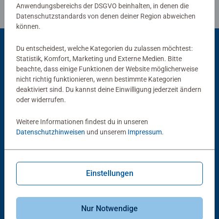
Anwendungsbereichs der DSGVO beinhalten, in denen die
ermöglicht es dieses erste Aufklärungsbuch den
Datenschutzstandards von denen deiner Region abweichen
Erwachsenen frei und offen mit den Kindern über diese
können.
Dinge zu sprechen.Altersgerechte DarstellungDie Comic-
Form folgt den Lesegewohnheiten der Kinder und
Du entscheidest, welche Kategorien du zulassen möchtest:
ermöglicht auch leseungeübten Kindern die Nutzung des
Statistik, Komfort, Marketing und Externe Medien. Bitte
Beliebte Auswahl
beachte, dass einige Funktionen der Website möglicherweise
Buches.
nicht richtig funktionieren, wenn bestimmte Kategorien
Andere Kunden mögen auch
deaktiviert sind. Du kannst deine Einwilligung jederzeit ändern
oder widerrufen.
Weitere Informationen findest du in unseren
Datenschutzhinweisen
und unserem
Impressum
.
Einstellungen
Wieso? Weshalb? Warum?
Woher die kleinen Kinder
kommen
Nur Notwendige