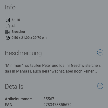
Info
6 - 10
48
Broschur
0,50 x 21,00 x 29,70 cm
Beschreibung
"Minimum", so taufen Peter und Ida ihr Geschwisterchen,
das in Mamas Bauch heranwächst, aber noch keinen
Namen hat. Dieses erste Aufklärungsbuch erzählt die
Geschichte einer Familie, die ein Kind erwartet, aus der
Details
Perspektive der Kinder. Wichtige Kinderfragen rund um
das Thema Kinderkriegen, Sexualität, Mann und Frau
Artikelnummer:
35567
werden in der Handlung dieses Comics verständlich und
EAN:
9783473355679
einfühlsam beantwortet.