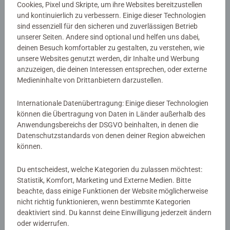
Details
Cookies, Pixel und Skripte, um ihre Websites bereitzustellen
und kontinuierlich zu verbessern. Einige dieser Technologien
sind essenziell für den sicheren und zuverlässigen Betrieb
Artikelnummer:
48091
unserer Seiten. Andere sind optional und helfen uns dabei,
EAN:
9783473480913
deinen Besuch komfortabler zu gestalten, zu verstehen, wie
ISBN:
978-3-473-48091-3
unsere Websites genutzt werden, dir Inhalte und Werbung
anzuzeigen, die deinen Interessen entsprechen, oder externe
Warnhinweise und Herstellerinformation
Medieninhalte von Drittanbietern darzustellen.
Internationale Datenübertragung: Einige dieser Technologien
Noch keine Bewertungen
können die Übertragung von Daten in Länder außerhalb des
Anwendungsbereichs der DSGVO beinhalten, in denen die
abgegeben
Datenschutzstandards von denen deiner Region abweichen
können.
0/0
Du entscheidest, welche Kategorien du zulassen möchtest:
Statistik, Komfort, Marketing und Externe Medien. Bitte
beachte, dass einige Funktionen der Website möglicherweise
Verfasse eine Bewertung
nicht richtig funktionieren, wenn bestimmte Kategorien
deaktiviert sind. Du kannst deine Einwilligung jederzeit ändern
oder widerrufen.