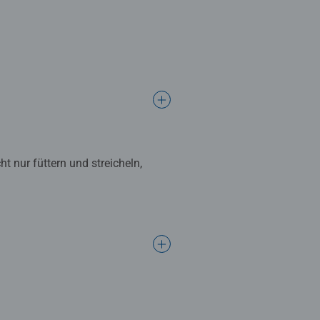
t nur füttern und streicheln,
n Leseanfänger ab der 1. Klasse
fördert die Lesekompetenz: Silben