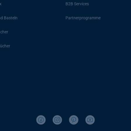
x
B2B Services
d Basteln
Partnerprogramme
ücher
ücher