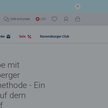
Hilfe & Kontakt
| CH
nke
Sale
Ravensburger Club
e mit
erger
ethode - Ein
auf dem
f