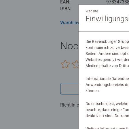
EAN:
97834733
ISBN:
978-3-473-
Website
Einwilligung
Warnhinweise und Herstellerinfor
Die Ravensburger Gruppe
Noch keine Be
kontinuierlich zu verbes
Seiten. Andere sind opti
Websites genutzt werden
0/0
Medieninhalte von Dritta
Internationale Datenübe
Anwendungsbereichs der
Verfasse eine
können.
Du entscheidest, welche 
Richtlinien für Bewertungen
beachte, dass einige Fu
deaktiviert sind. Du kan
Weitere Informationen f