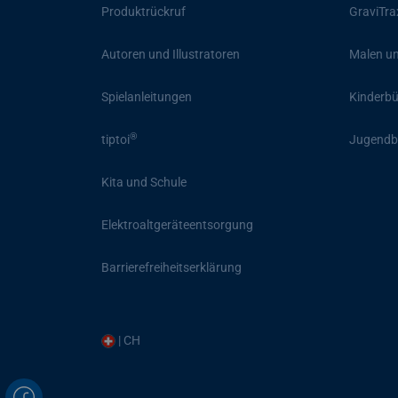
Produktrückruf
GraviTra
Autoren und Illustratoren
Malen un
Spielanleitungen
Kinderb
®
tiptoi
Jugendb
Kita und Schule
Elektroaltgeräteentsorgung
Barrierefreiheitserklärung
| CH