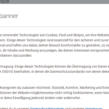
85638
38563-8
sbanner
mation
 verwendet Technologien wie Cookies, Pixel und Skripte, um ihre Website
wertungen abgegeben
sern. Einige dieser Technologien sind essenziell für den sicheren und zuve
onal und helfen uns dabei, deinen Besuch komfortabler zu gestalten, zu v
, dir Inhalte und Werbung anzuzeigen, die deinen Interessen entsprechen
nbietern darzustellen.
rtragung: Einige dieser Technologien können die Übertragung von Daten 
 DSGVO beinhalten, in denen die Datenschutzstandards von denen dein
 Bewertung
Kategorien du zulassen möchtest: Statistik, Komfort, Marketing und Exte
nktionen der Website möglicherweise nicht richtig funktionieren, wenn b
nst deine Einwilligung jederzeit ändern oder widerrufen.
indest du in unseren
Datenschutzhinweisen
und unserem
Impressum
.