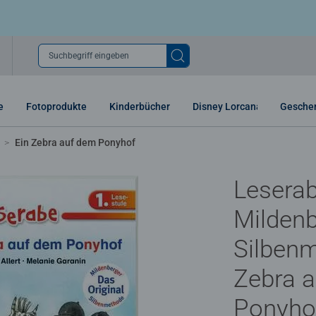
Suchbegriff eingeben
e
Fotoprodukte
Kinderbücher
Disney Lorcana
Gesche
Ein Zebra auf dem Ponyhof
Leserab
Mildenb
Silbenm
Zebra 
Ponyho