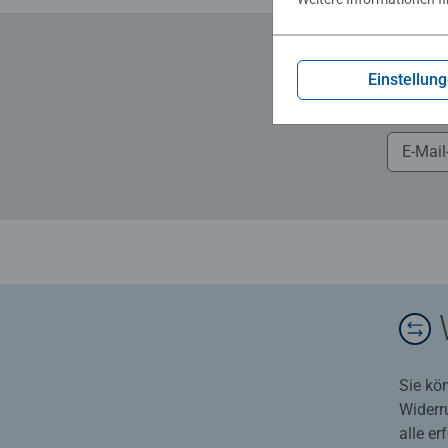
Einstellun
... und
Sie kö
Widerr
alle e