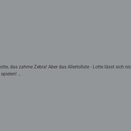
te, das zahme Zebra! Aber das Allertollste - Lotte lässt sich nich
 spielen!
abe wurden mit Pädagogen entwickelt und richten sich sowohl a
leser ab der 2. Klasse. Die original Mildenberger Silbenmethode 
nlernen und verbessern nachweislich die Rechtschreibung.