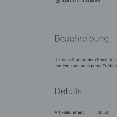
0,50 x 17,00 x 23,50 cm
Beschreibung
Der neue Star auf dem Ponyhof: Lot
sondern kann auch prima Fußball
Die Kinderbücher der Reihe Leser
als auch an fortgeschrittene Erst
Details
in Blau und Rot helfen beim Lese
Artikelnummer:
38563