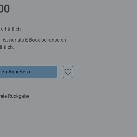
00
erhältlich
el ist nur als E-Book bei unseren
ltlich.
den Anbietern
reie Rückgabe