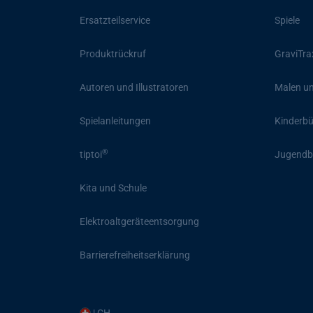
Ersatzteilservice
Spiele
Produktrückruf
GraviTra
Autoren und Illustratoren
Malen un
Spielanleitungen
Kinderb
®
tiptoi
Jugendb
Kita und Schule
Elektroaltgeräteentsorgung
Barrierefreiheitserklärung
| CH