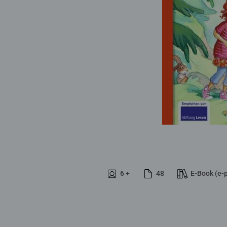
6 +
48
E-Book (e-