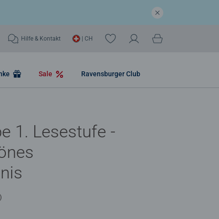
Hilfe & Kontakt
| CH
nke
Sale
Ravensburger Club
e 1. Lesestufe -
hönes
nis
)
he Bewertung 2.0 von 5 Sternen.