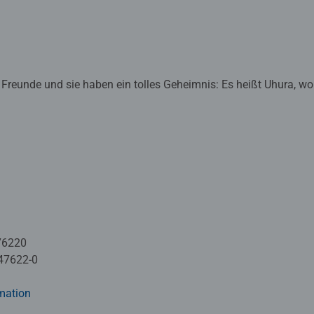
n Freunde und sie haben ein tolles Geheimnis: Es heißt Uhura, 
be – 1. Lesestufe wurden mit Pädagogen entwickelt und richten 
rift sind leicht zu bewältigen. Nach jedem Kapitel und jedem Räts
en. Der Leseerfolg wird damit direkt belohnt! So wird Lesenler
76220
47622-0
mation