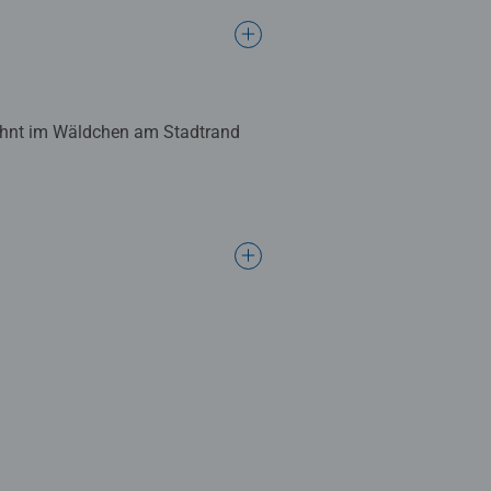
wohnt im Wäldchen am Stadtrand
sich an Kinder ab 6 Jahren. Die
el darf ein lustiger
nen zum Kinderspiel!