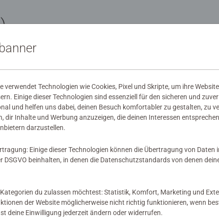
)
sbanner
YaBiaLina
5
on 5 Sternen.
25.10.2018
 verwendet Technologien wie Cookies, Pixel und Skripte, um ihre Website
Schreib
sern. Einige dieser Technologien sind essenziell für den sicheren und zuve
ngen
onal und helfen uns dabei, deinen Besuch komfortabler zu gestalten, zu v
des Bu
, dir Inhalte und Werbung anzuzeigen, die deinen Interessen entsprechen
nbietern darzustellen.
Bewertung 2 von
rtragung: Einige dieser Technologien können die Übertragung von Daten 
 DSGVO beinhalten, in denen die Datenschutzstandards von denen dein
Eigentlich sind 
Leserabe Büchern
Kategorien du zulassen möchtest: Statistik, Komfort, Marketing und Exte
enttäuscht. Der Geschichte ist leicht zu lesen,da
nktionen der Website möglicherweise nicht richtig funktionieren, wenn b
der Text aus ein
nst deine Einwilligung jederzeit ändern oder widerrufen.