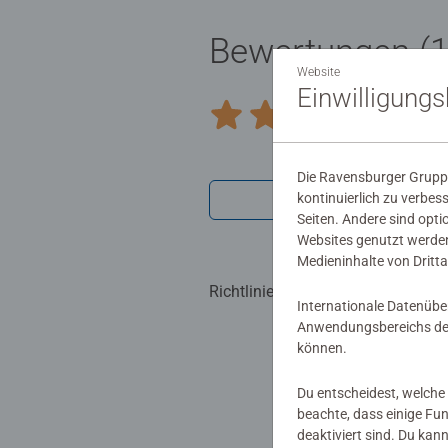
Bewertungen (1
Website
Einwilligung
2.0/
Durchschnittliche Bewertung 2.0 v
Die Ravensburger Gruppe
kontinuierlich zu verbes
Bewertu
Seiten. Andere sind opti
Websites genutzt werden
Medieninhalte von Dritta
Richtlinien für Bewertungen
Internationale Datenübe
Anwendungsbereichs der
können.
Du entscheidest, welche 
beachte, dass einige Fu
deaktiviert sind. Du kan