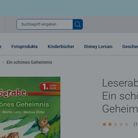
Suchbegriff eingeben
e
Fotoprodukte
Kinderbücher
Disney Lorcana
Gesche
Ein schönes Geheimnis
Leserab
Ein sc
Geheim
(1
Durchschnittlic