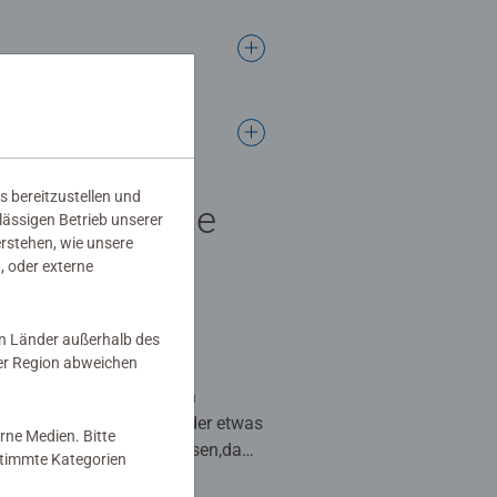
s bereitzustellen und
stil TOP,Ende
rlässigen Betrieb unserer
erstehen, wie unsere
ches FLOP
, oder externe
 5 Sternen.
in Länder außerhalb des
er Region abweichen
wir ein großer Fan von den
,aber dieses hat uns leider etwas
rne Medien. Bitte
estimmte Kategorien
er großen Schrift besteht,sowie