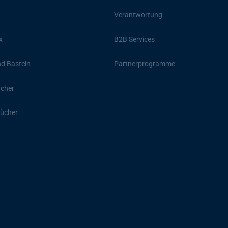
Verantwortung
x
B2B Services
d Basteln
Partnerprogramme
ücher
ücher