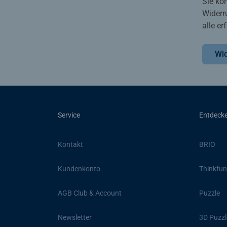
Sie kö
Widerr
alle e
Wid
Service
Entdeck
Kontakt
BRIO
Kundenkonto
Thinkfun
AGB Club & Account
Puzzle
Newsletter
3D Puzzl