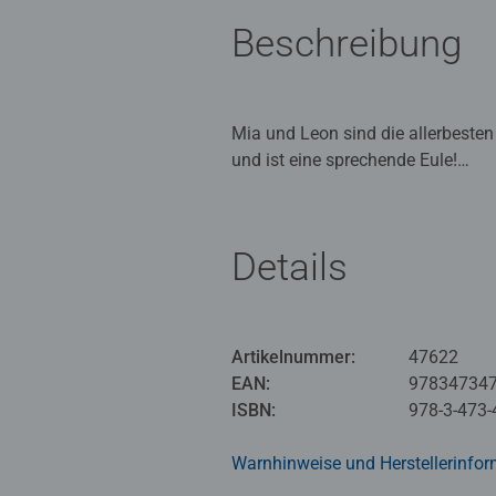
Beschreibung
Mia und Leon sind die allerbeste
und ist eine sprechende Eule!
Die Kinderbücher der Reihe Lesera
einfachen Texte in großer Fibelsch
Details
Belohnungssticker eingeklebt werd
Artikelnummer:
47622
EAN:
97834734
ISBN:
978-3-473-
Warnhinweise und Herstellerinfor