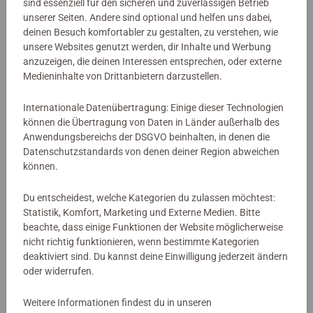
sind essenziell für den sicheren und zuverlässigen Betrieb
ISBN:
978-3-473-37305-5
Die kurzen Geschichten eignen sich perfekt zum Vorlesen,
unserer Seiten. Andere sind optional und helfen uns dabei,
Einschlummern und Träumen und werden von
deinen Besuch komfortabler zu gestalten, zu verstehen, wie
Warnhinweise und Herstellerinformation
zauberhaften farbigen Illustrationen begleitet.
unsere Websites genutzt werden, dir Inhalte und Werbung
anzuzeigen, die deinen Interessen entsprechen, oder externe
Medieninhalte von Drittanbietern darzustellen.
Wer begleitet Kinder seit Jahrzehnten beim Einschlafen?
Noch keine Bewertungen
Wer hat schon Oma jeden Abend ins Bett gebracht, als sie
Internationale Datenübertragung: Einige dieser Technologien
noch ein Kind war? Wer erzählt seit über 60 Jahren die
abgegeben
können die Übertragung von Daten in Länder außerhalb des
allerbesten Gutenachtgeschichten? Das Sandmännchen!
Anwendungsbereichs der DSGVO beinhalten, in denen die
Auf jeder Doppelseite findet sich eine neue emotionale,
0/0
Datenschutzstandards von denen deiner Region abweichen
lustige oder zauberhafte Geschichte über Tiere,
können.
Freundschaft, Reisen, über die Sterne und die Blumen,
über die kleinen Abenteuer des Alltags und manchmal
Du entscheidest, welche Kategorien du zulassen möchtest:
Verfasse eine Bewertung
auch über wahre Wunder. Die kurzen Geschichten eignen
Statistik, Komfort, Marketing und Externe Medien. Bitte
beachte, dass einige Funktionen der Website möglicherweise
sich perfekt zum Vorlesen vor dem Schlafengehen, denn
nicht richtig funktionieren, wenn bestimmte Kategorien
sie sind zwar spannend und lustig, aber ruhig zum
Richtlinien für Bewertungen
deaktiviert sind. Du kannst deine Einwilligung jederzeit ändern
friedlichen Einschlummern erzählt.Die kurzen
oder widerrufen.
Geschichten werden von farbenfrohen, witzigen
Illustrationen begleitet.
Weitere Informationen findest du in unseren