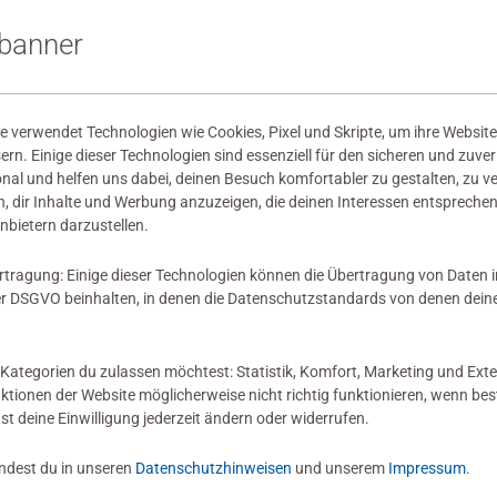
mation
sbanner
wertungen abgegeben
 verwendet Technologien wie Cookies, Pixel und Skripte, um ihre Website
sern. Einige dieser Technologien sind essenziell für den sicheren und zuve
onal und helfen uns dabei, deinen Besuch komfortabler zu gestalten, zu v
, dir Inhalte und Werbung anzuzeigen, die deinen Interessen entsprechen
nbietern darzustellen.
rtragung: Einige dieser Technologien können die Übertragung von Daten 
 Bewertung
 DSGVO beinhalten, in denen die Datenschutzstandards von denen dein
Kategorien du zulassen möchtest: Statistik, Komfort, Marketing und Exte
nktionen der Website möglicherweise nicht richtig funktionieren, wenn b
nst deine Einwilligung jederzeit ändern oder widerrufen.
indest du in unseren
Datenschutzhinweisen
und unserem
Impressum
.