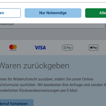
Zum Newsletter anmelden
gen
Nur Notwendige
All
 5 € Gutschein sichern!
Waren zurückgeben
nnen Ihr Widerrufsrecht ausüben, indem Sie unser Online-
ufsformular ausfüllen. Wir bearbeiten Ihre Anfrage und senden 
rforderlichen Rücksendeanweisungen per E-Mail.
erruf fortsetzen