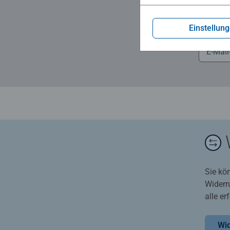
Einstellun
... und
Sie kö
Widerr
alle e
Wid