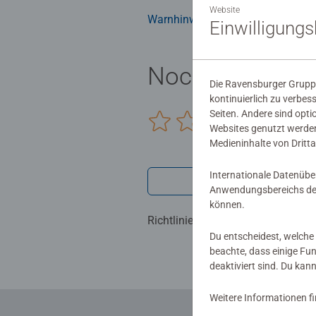
Website
Warnhinweise und Herstellerinfor
Einwilligung
Noch keine Be
Die Ravensburger Gruppe
kontinuierlich zu verbes
Seiten. Andere sind opti
0/0
Websites genutzt werden
Medieninhalte von Dritta
Internationale Datenübe
Verfasse eine
Anwendungsbereichs der
können.
Richtlinien für Bewertungen
Du entscheidest, welche 
beachte, dass einige Fu
deaktiviert sind. Du kan
Weitere Informationen f