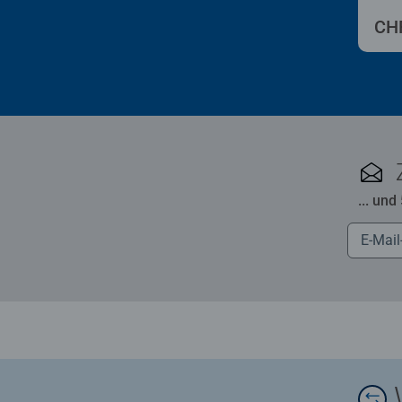
CHF
... und