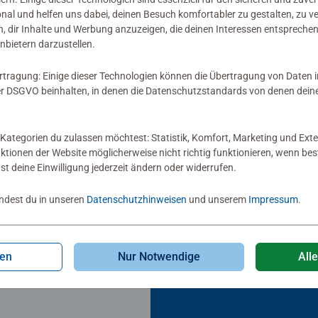
onal und helfen uns dabei, deinen Besuch komfortabler zu gestalten, zu v
, dir Inhalte und Werbung anzuzeigen, die deinen Interessen entsprechen
nbietern darzustellen.
rtragung: Einige dieser Technologien können die Übertragung von Daten 
 DSGVO beinhalten, in denen die Datenschutzstandards von denen dein
Kategorien du zulassen möchtest: Statistik, Komfort, Marketing und Exte
nktionen der Website möglicherweise nicht richtig funktionieren, wenn b
nst deine Einwilligung jederzeit ändern oder widerrufen.
indest du in unseren
Datenschutzhinweisen
und unserem
Impressum
.
erbücher & Vorlesebücher
gen
Nur Notwendige
All
 und der Sorgenbär