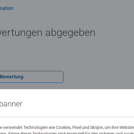
mation
wertungen abgegeben
 Bewertung
sbanner
 verwendet Technologien wie Cookies, Pixel und Skripte, um ihre Website
sern. Einige dieser Technologien sind essenziell für den sicheren und zuve