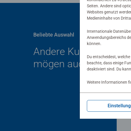
Seiten. Andere sind opti
Websites genutzt werden
Medieninhalte von Dritta
Internationale Datenübe
Beliebte Auswahl
Anwendungsbereichs der
können.
Andere Kunden
Du entscheidest, welche 
mögen auch
beachte, dass einige Fu
deaktiviert sind. Du kan
Weitere Informationen f
Bild
Einstellun
Leo