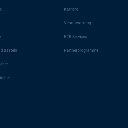
e
Karriere
Verantwortung
x
B2B Services
d Basteln
Partnerprogramme
ücher
ücher