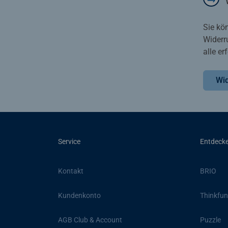
Sie kö
Widerr
alle e
Wid
Service
Entdeck
Kontakt
BRIO
Kundenkonto
Thinkfun
AGB Club & Account
Puzzle