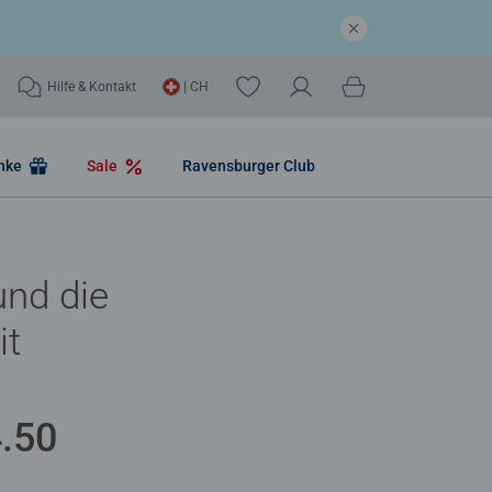
Hilfe & Kontakt
| CH
nke
Sale
Ravensburger Club
und die
it
.50