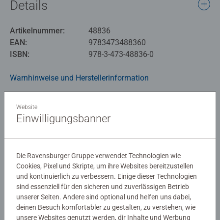
Details
Artikelnummer:
48836
EAN:
9783473488360
ISBN:
978-3-473-48836-0
Warnhinweise und Herstellerinformation
Ähnliche Produkte
Website
Einwilligungsbanner
Noch keine Bewertungen
Die Ravensburger Gruppe verwendet Technologien wie
abgegeben
Cookies, Pixel und Skripte, um ihre Websites bereitzustellen
und kontinuierlich zu verbessern. Einige dieser Technologien
sind essenziell für den sicheren und zuverlässigen Betrieb
0/0
unserer Seiten. Andere sind optional und helfen uns dabei,
deinen Besuch komfortabler zu gestalten, zu verstehen, wie
unsere Websites genutzt werden, dir Inhalte und Werbung