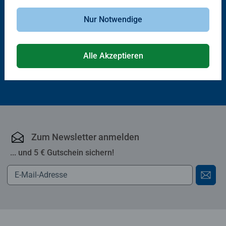
Babybücher & Pappbilderbücher
Babybücher & Pappbilderbücher
Fahrzeuge
Mein erstes Buch zum Anbeißen
Nur Notwendige
CHF 14.50
CHF 16.90
Alle Akzeptieren
Zum Newsletter anmelden
... und 5 € Gutschein sichern!