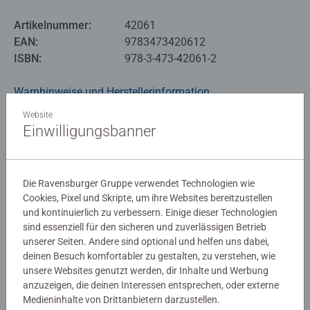
Artikelnummer:
42061
EAN:
9783473420612
ISBN:
978-3-473-42061-2
Warnhinweise und Herstellerinformation
Website
Einwilligungsbanner
Noch keine Bewertungen
abgegeben
Die Ravensburger Gruppe verwendet Technologien wie
Cookies, Pixel und Skripte, um ihre Websites bereitzustellen
0/0
und kontinuierlich zu verbessern. Einige dieser Technologien
sind essenziell für den sicheren und zuverlässigen Betrieb
unserer Seiten. Andere sind optional und helfen uns dabei,
deinen Besuch komfortabler zu gestalten, zu verstehen, wie
Verfasse eine Bewertung
unsere Websites genutzt werden, dir Inhalte und Werbung
anzuzeigen, die deinen Interessen entsprechen, oder externe
Medieninhalte von Drittanbietern darzustellen.
Richtlinien für Bewertungen