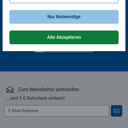
Babybücher & Pappbilderbücher
Babybücher & Pappbilderbücher
Nur Notwendige
Mein Sachen suchen
Mein großes Wimmelbuch
Lieblingsbuch
Durchschnittliche Bewertung 5.0 von 5
Alle Akzeptieren
CHF 16.90
CHF 14.50
Zum Newsletter anmelden
... und 5 € Gutschein sichern!