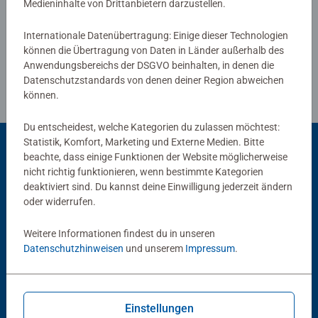
Medieninhalte von Drittanbietern darzustellen.
zusammen mit den Erwachsenen, oder auch allein, immer
Richtlinien für Bewertungen
wieder Neues in den Bildern entdecken. Das Wiederfinden
Internationale Datenübertragung: Einige dieser Technologien
der kleinen Suchbilder macht Spaß und stärkt das
können die Übertragung von Daten in Länder außerhalb des
Selbstvertrauen.
Anwendungsbereichs der DSGVO beinhalten, in denen die
Datenschutzstandards von denen deiner Region abweichen
können.
Du entscheidest, welche Kategorien du zulassen möchtest:
Statistik, Komfort, Marketing und Externe Medien. Bitte
beachte, dass einige Funktionen der Website möglicherweise
nicht richtig funktionieren, wenn bestimmte Kategorien
Beliebte Auswahl
deaktiviert sind. Du kannst deine Einwilligung jederzeit ändern
Andere Kunden mögen auch
oder widerrufen.
Weitere Informationen findest du in unseren
Datenschutzhinweisen
und unserem
Impressum
.
Einstellungen