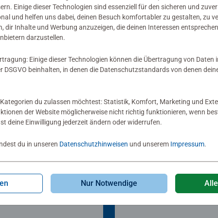
sern. Einige dieser Technologien sind essenziell für den sicheren und zuve
onal und helfen uns dabei, deinen Besuch komfortabler zu gestalten, zu v
, dir Inhalte und Werbung anzuzeigen, die deinen Interessen entsprechen
nbietern darzustellen.
rtragung: Einige dieser Technologien können die Übertragung von Daten 
 DSGVO beinhalten, in denen die Datenschutzstandards von denen dein
Kategorien du zulassen möchtest: Statistik, Komfort, Marketing und Exte
nktionen der Website möglicherweise nicht richtig funktionieren, wenn b
nst deine Einwilligung jederzeit ändern oder widerrufen.
indest du in unseren
Datenschutzhinweisen
und unserem
Impressum
.
bücher & Pappbilderbücher
Babybücher & Pappbilderbüche
n großes Wimmelbuch
Mein Sachen suchen
gen
Nur Notwendige
All
Wimmelbuch: In der Sta
chschnittliche Bewertung 5.0 von 5 Sternen.