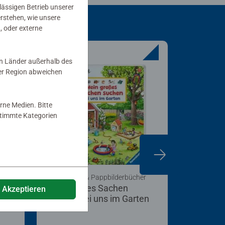
rlässigen Betrieb unserer
erstehen, wie unsere
, oder externe
in Länder außerhalb des
er Region abweichen
rne Medien. Bitte
estimmte Kategorien
r
Babybücher & Pappbilderbücher
Babybücher
Mein großes Sachen
Meine W
e Akzeptieren
dt
suchen: Bei uns im Garten