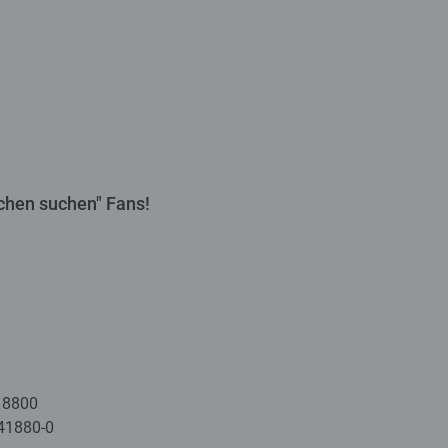
chen suchen" Fans!
18800
41880-0