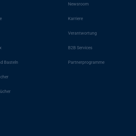
Newsroom
e
Karriere
Verantwortung
x
B2B Services
d Basteln
Partnerprogramme
ücher
ücher