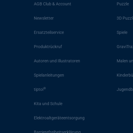
AGB Club & Account
Puzzle
Newsletter
3D Puzzl
Ersatzteilservice
Spiele
Produktrückruf
GraviTra
Autoren und Illustratoren
Malen un
Spielanleitungen
Kinderb
®
tiptoi
Jugendb
Kita und Schule
Elektroaltgeräteentsorgung
Barrierefreiheitserklärung