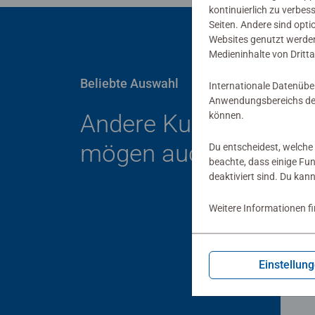
kontinuierlich zu verbes
Seiten. Andere sind opti
Websites genutzt werden
Medieninhalte von Dritta
Beliebte Auswahl
Internationale Datenübe
Anwendungsbereichs der
können.
Andere Kunden
mögen auch
Du entscheidest, welche 
beachte, dass einige Fu
deaktiviert sind. Du kan
Weitere Informationen f
Baby
Mei
Einstellun
Dur