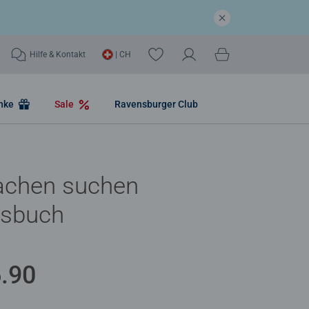
Hilfe & Kontakt
| CH
nke
Sale
Ravensburger Club
achen suchen
gsbuch
.90