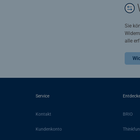
Sie kö
Widerr
alle e
Wid
Service
Entdeck
Kontakt
BRIO
Kundenkonto
Thinkfun