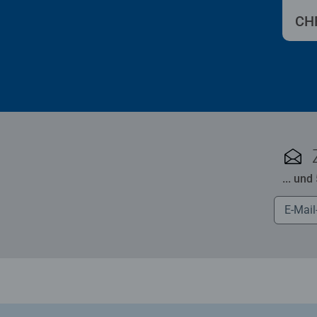
CHF
... und