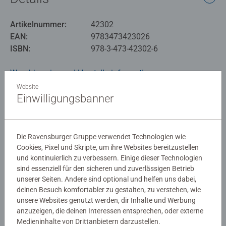
Artikelnummer:
42302
EAN:
9783473423026
ISBN:
978-3-473-42302-6
Warnhinweise und Herstellerinformation
Website
Einwilligungsbanner
Noch keine Bewertungen
abgegeben
Die Ravensburger Gruppe verwendet Technologien wie
Cookies, Pixel und Skripte, um ihre Websites bereitzustellen
0/0
und kontinuierlich zu verbessern. Einige dieser Technologien
sind essenziell für den sicheren und zuverlässigen Betrieb
unserer Seiten. Andere sind optional und helfen uns dabei,
deinen Besuch komfortabler zu gestalten, zu verstehen, wie
Verfasse eine Bewertung
unsere Websites genutzt werden, dir Inhalte und Werbung
anzuzeigen, die deinen Interessen entsprechen, oder externe
Medieninhalte von Drittanbietern darzustellen.
Richtlinien für Bewertungen