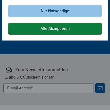
Kinderspiele
3D Puzzle beleuchtet
Quips
Iconics: Eiffelturm - mit Licht
Nur Notwendige
Durchschnittliche Bewertung 4.9 von 5 Sternen.
Alle Akzeptieren
CHF 28.50
CHF 40.00
Zum Newsletter anmelden
... und 5 € Gutschein sichern!