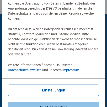
können die Übertragung von Daten in Länder außerhalb des
Anwendungsbereichs der DSGVO beinhalten, in denen die
Datenschutzstandards von denen deiner Region abweichen
können.
Du entscheidest, welche Kategorien du zulassen möchtest:
Beliebte Auswahl
Statistik, Komfort, Marketing und Externe Medien. Bitte
beachte, dass einige Funktionen der Website möglicherweise
Andere Kunden mögen auch
nicht richtig funktionieren, wenn bestimmte Kategorien
deaktiviert sind. Du kannst deine Einwilligung jederzeit ändern
oder widerrufen.
Weitere Informationen findest du in unseren
Datenschutzhinweisen
und unserem
Impressum
.
Einstellungen
Babybücher & Pappbilderbücher
Babybücher & Pappbilderbücher
Ich bin die kleine Biene
Ich bin die kleine Ente
Durchschnittliche Bewertung 5.0 von 5