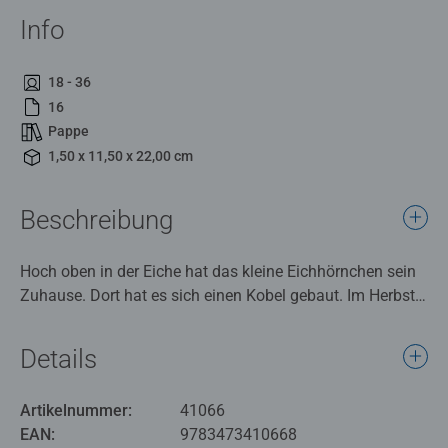
Info
18 - 36
16
Pappe
1,50 x 11,50 x 22,00 cm
Beschreibung
Hoch oben in der Eiche hat das kleine Eichhörnchen sein
Zuhause. Dort hat es sich einen Kobel gebaut. Im Herbst
sammelt es reichlich Futter für den Winter und begegnet
dabei dem Igel und der Waldmaus. Im Winter, wenn der
Details
Schnee fällt, kuschelt es sich in sein warmes Nest. Eine
liebevolle Vorlesegeschichte, mit einprägsamem Text für
Artikelnummer:
41066
kleine Naturentdecker.
EAN:
9783473410668